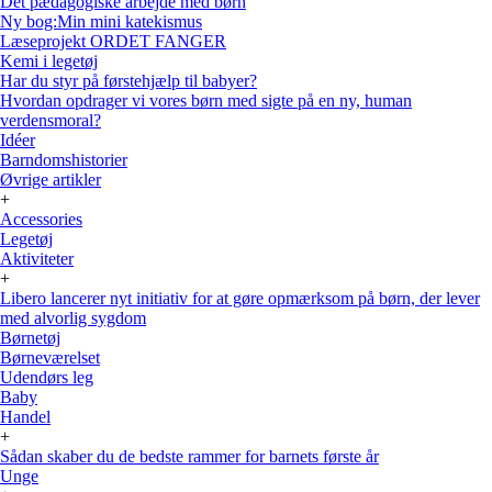
Det pædagogiske arbejde med børn
Ny bog:Min mini katekismus
Læseprojekt ORDET FANGER
Kemi i legetøj
Har du styr på førstehjælp til babyer?
Hvordan opdrager vi vores børn med sigte på en ny, human
verdensmoral?
Idéer
Barndomshistorier
Øvrige artikler
+
Accessories
Legetøj
Aktiviteter
+
Libero lancerer nyt initiativ for at gøre opmærksom på børn, der lever
med alvorlig sygdom
Børnetøj
Børneværelset
Udendørs leg
Baby
Handel
+
Sådan skaber du de bedste rammer for barnets første år
Unge