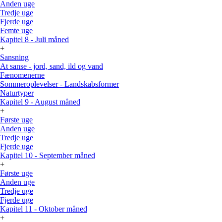
Anden uge
Tredje uge
Fjerde uge
Femte uge
Kapitel 8 - Juli måned
+
Sansning
At sanse - jord, sand, ild og vand
Fænomenerne
Sommeroplevelser - Landskabsformer
Naturtyper
Kapitel 9 - August måned
+
Første uge
Anden uge
Tredje uge
Fjerde uge
Kapitel 10 - September måned
+
Første uge
Anden uge
Tredje uge
Fjerde uge
Kapitel 11 - Oktober måned
+