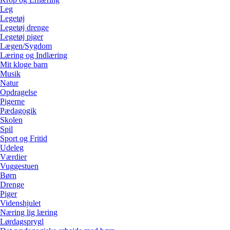
Leg
Legetøj
Legetøj drenge
Legetøj piger
Lægen/Sygdom
Læring og Indlæring
Mit kloge barn
Musik
Natur
Opdragelse
Pigerne
Pædagogik
Skolen
Spil
Sport og Fritid
Udeleg
Værdier
Vuggestuen
Børn
Drenge
Piger
Videnshjulet
Næring lig læring
Lørdagsprygl