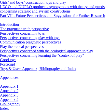
Girls’ and boys’ construction toys and play
LEGO and DUPLO products - synonymous with theory and praxis
concerning strategic and system constructions.
Part VII - Future Perspectives and Suggestions for Further Research
+
Introduction
The pragmatic truth perspective
Perspectives concerning toys
Perspectives concerning play with toys
Communication pragmatic perspectives
Play theoretical perspectives
Perspectives concerned with the ecological approach to play
Perspectives concerning learning the “context of play”
Good toys
Postscript
Toys & Users Appendix, Bibliography and Index
+
Appendices
+
Appendix 1
Appendix 2
Appendix 3
Appendix 4
Bibliography
Index