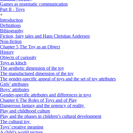
Games as pragmatic communication
Part II - Toys
+
Introduction
Definitions
Bibiography
Fiction, fairy tales and Hans Christian Andersen
Non-fiction
Chapter 5 The Toy as an Object
History
Objects of curiosity
Toys as kitsch
The aesthetic dimension of the toy
The manufactured dimension of the toy
The gender-specific appeal of toys and the set of toy attributes
Girls’ attributes
Boys’ attributes
Gender-specific attributes and differences in toys
Chapter 6 The Roles of Toys and of Play
Dangerous fantasy and the urgency of reality
Play and childhood culture
Play and the phases in children’s cultural development
The cultural toy
Toys’ creative meaning
A child’s world picture