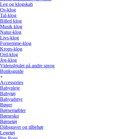
Leg og klogskab
Os-klog
Tal-klog
Billed klog
Musik klog
Natur-klog
Livs-klog
Fornemme-klog
Krops-klog
Ord-klog
Jeg-klog
Videnshjulet på andre sprog
Butiksguide
+
Accessories
Babypleje
Babytøj
Babyudstyr
Bøger
Børnemøbler
Børnesko
Børnetøj
Dåbsgaver og tilbehør
Legetøj
Pre Born