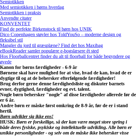
Semiotikken
Med semiotikken i børns hverdag
Semiotikken i praksis
Anvendte citater
KONVENTET
Find de perfekte Birkenstock til børn hos UNIK
Dico Copenhagen støvler hos ToldYouSo – moderne design og
fleksibel stil
Mangler du jord til græsplæne? Find det hos Maxibag
eBookReader samler populære e-bogslæsere ét sted
Hos Floorballcentret finder du alt til floorball for både begyndere og
øvede
Kanon for børns færdigheder - 6-9 år
Børnene skal have mulighed for at vise, hvad de kan, hvad de er
dygtige til og at de behersker efterfølgende færdigheder!
Brug derfor gerne denne færdighedsliste og diskuter barnets
evner, dygtighed, færdigheder og evt. talent.
Nogle børn behersker "nogle" af disse færdigheder allerede før de
er 6 år.
Andre børn er måske først omkring de 8-9 år, før de er i stand
hertil.
Børn udvikler sig ikke ens!
HUSK:
Børn er forskellige, så der kan være meget store spring i
både deres fysiske, psykiske og intellektuelle udvikling. Alle børn er
unikke personligheder - og selv om de måske ikke behersker visse