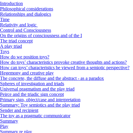
Introduction
Philosophical considerations
Relationships and dialogics
Time
Relativity and logic
Control and Consciousness
On the origins of consciousness and of the I
The triad concept
A play triad
Toys
How do we position toys?
How do toys’ characteristics provoke creative thoughts and actions?
How can toys’ characteristics be viewed from a semiotic perspective?
Hegemony and creative play
The concrete, the diffuse and the abstract - as a paradox
Spheres of investigation and triads
Universal pragmatism and the play triad
Peirce and the triadic sign concept
Primary sign, object/case and interpretation
Summary: Toy semiotics and the play triad
Sender and recipient
The toy as a pragmatic communicator
Summary
Play
Summary re play