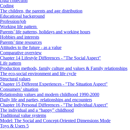
Data collection
Coding
The children, the parents and age distribution
Educational background
Profession/job
Working life pattern
Parents’ life patterns, holidays and working hours
Hobbies and interests
Parents’ time resources
Attitudes to the future - as a value
Comparative overview
Chapter 14 Lifestyle Differences - "The Social Aspect"
Life pattern
Production methods, family culture and values & Family relationships
The eco-social environment and life cycle
Structural values
Chapter 15 Different Experiences - "The Situation Aspect"
Consumers’ situation
Relationship values and modern childhood 1990-2000
Daily life and parties, relationships and encounters
Chapter 16 Personal Differences - "The Individual Aspect"
The individual and a “happy” childhood
Traditional value systems
Model: The Social and Concept-Oriented Dimensions Mode
Toys & Users 5