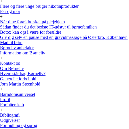
+
Flere og flere unge bruger nikotinprodukter
Far og mor
+
Når dine forældre skal på plejehjem
Sådan finder du det bedste IT-udstyr til børnefamilien
Botox kan også være for forældre
Giv dig selv en pause med en gravidmassage på Østerbro, København
Mad til børn
Børneliv anbefaler
Information om Børneliv
+
Kontakt os
Om Børneliv
Hvem står bag Børneliv?
Generelle forbehold
Jørn Martin Steenhold
+
Barndomsuniverset
Profil
Forfatterskab
+
Bibliografi
Udgivelser
Formidling og sprog