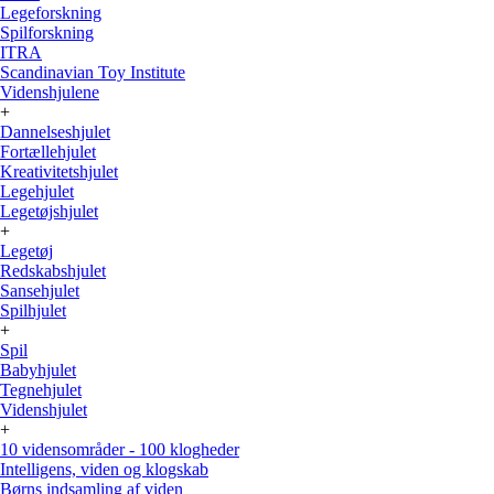
Legeforskning
Spilforskning
ITRA
Scandinavian Toy Institute
Videnshjulene
+
Dannelseshjulet
Fortællehjulet
Kreativitetshjulet
Legehjulet
Legetøjshjulet
+
Legetøj
Redskabshjulet
Sansehjulet
Spilhjulet
+
Spil
Babyhjulet
Tegnehjulet
Videnshjulet
+
10 vidensområder - 100 klogheder
Intelligens, viden og klogskab
Børns indsamling af viden