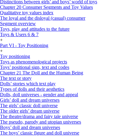
Distinctions between girls’ and boys’ world of toys
Chapter 20 Consumer Segments and Toy Values
Qualitative toy values index
The loyal and the disloyal (casual) consumer
Segment overview
Toys, play and attitudes to the future
Toys & Users 6 & 7
+
Part VI - Toy Positioning
+
Toy positioning
Toys as phenomenological projects
Toys’ positional sign, text and codes
Chapter 21 The Doll and the Human Being
The text or story
Dolls’ stories which text play
Types of dolls and their aesthetics
Dolls, doll universes - gender and appeal
Girls’ doll and dream universes
The girls’ classic doll universe
The older girls’ dream universe
The theatre/drama and fairy tale universe
The pseudo, parody and utopian universes
Boys’ doll and dream universes
The boys’ classic figure and doll universe