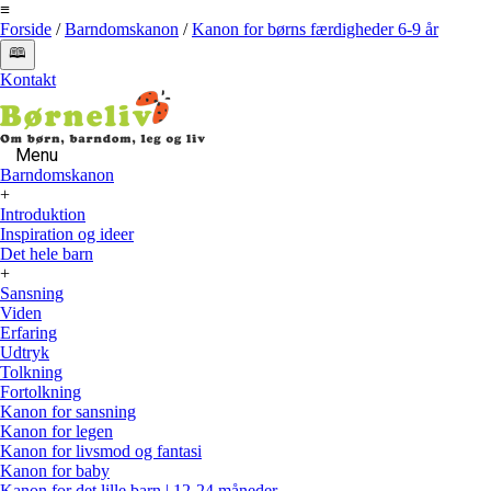
≡
Forside
/
Barndomskanon
/
Kanon for børns færdigheder 6-9 år
🕮
Kontakt
Menu
Barndomskanon
+
Introduktion
Inspiration og ideer
Det hele barn
+
Sansning
Viden
Erfaring
Udtryk
Tolkning
Fortolkning
Kanon for sansning
Kanon for legen
Kanon for livsmod og fantasi
Kanon for baby
Kanon for det lille barn | 12-24 måneder