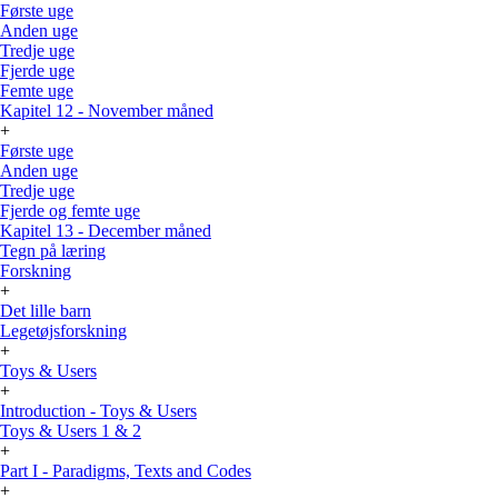
Første uge
Anden uge
Tredje uge
Fjerde uge
Femte uge
Kapitel 12 - November måned
+
Første uge
Anden uge
Tredje uge
Fjerde og femte uge
Kapitel 13 - December måned
Tegn på læring
Forskning
+
Det lille barn
Legetøjsforskning
+
Toys & Users
+
Introduction - Toys & Users
Toys & Users 1 & 2
+
Part I - Paradigms, Texts and Codes
+