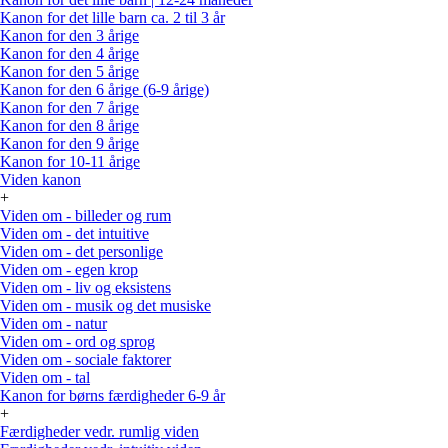
Kanon for det lille barn ca. 2 til 3 år
Kanon for den 3 årige
Kanon for den 4 årige
Kanon for den 5 årige
Kanon for den 6 årige (6-9 årige)
Kanon for den 7 årige
Kanon for den 8 årige
Kanon for den 9 årige
Kanon for 10-11 årige
Viden kanon
+
Viden om - billeder og rum
Viden om - det intuitive
Viden om - det personlige
Viden om - egen krop
Viden om - liv og eksistens
Viden om - musik og det musiske
Viden om - natur
Viden om - ord og sprog
Viden om - sociale faktorer
Viden om - tal
Kanon for børns færdigheder 6-9 år
+
Færdigheder vedr. rumlig viden