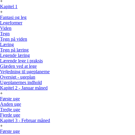
+
Kapitel 1
+
Fantasi og leg
Legeformer
Viden
Tegn
Tegn på viden
Læring
Tegn på læring
Legende læring
Lærende lege i praksis
Glæden ved at lege
Vejledning til ugeplanerne
Oversigt - ugeplan
Ugeplanernes indhold
Kapitel 2 - Januar måned
+
Første uge
Anden uge
Tredje uge
Fjerde uge
Kapitel 3 - Februar måned
+
Første uge