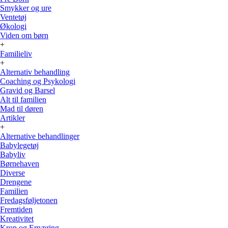
Smykker og ure
Ventetøj
Økologi
Viden om børn
+
Familieliv
+
Alternativ behandling
Coaching og Psykologi
Gravid og Barsel
Alt til familien
Mad til døren
Artikler
+
Alternative behandlinger
Babylegetøj
Babyliv
Børnehaven
Diverse
Drengene
Familien
Fredagsføljetonen
Fremtiden
Kreativitet
Krop og Ernæring