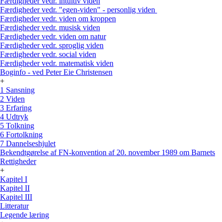
Færdigheder vedr. intuitiv viden
Færdigheder vedr. "egen-viden" - personlig viden
Færdigheder vedr. viden om kroppen
Færdigheder vedr. musisk viden
Færdigheder vedr. viden om natur
Færdigheder vedr. sproglig viden
Færdigheder vedr. social viden
Færdigheder vedr. matematisk viden
Boginfo - ved Peter Eie Christensen
+
1 Sansning
2 Viden
3 Erfaring
4 Udtryk
5 Tolkning
6 Fortolkning
7 Dannelseshjulet
Bekendtgørelse af FN-konvention af 20. november 1989 om Barnets
Rettigheder
+
Kapitel I
Kapitel II
Kapitel III
Litteratur
Legende læring