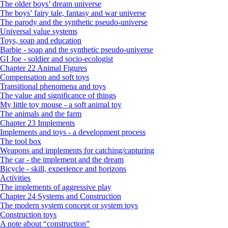
The older boys’ dream universe
The boys’ fairy tale, fantasy and war universe
The parody and the synthetic pseudo-universe
Universal value systems
Toys, soap and education
Barbie - soap and the synthetic pseudo-universe
GI Joe - soldier and socio-ecologist
Chapter 22 Animal Figures
Compensation and soft toys
Transitional phenomena and toys
The value and significance of things
My little toy mouse - a soft animal toy
The animals and the farm
Chapter 23 Implements
Implements and toys - a development process
The tool box
Weapons and implements for catching/capturing
The car - the implement and the dream
Bicycle - skill, experience and horizons
Activities
The implements of aggressive play
Chapter 24 Systems and Construction
The modern system concept or system toys
Construction toys
A note about “construction”