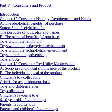
+
Part V - Consumers and Product
+
Introduction
Chapter 17 Consumer Ideology, Requirements and Needs
A. The ideological benefits (of purchase)
Sutton-Smith’s eight benefits
The purposes of toys, play and games
B. The personal benefits (of purchase)
Toys within the family unit
Toys within the pedagogical environment
Toys within the technological environment
Toys in marketing/advertising
Toys and Art
Chapter 18 Consumer Toy Utility Maximisation
A. Socio-psychological significance of the product
B. The individual appeal of the product
Children’s toy collections
Criteria for acquisition/purchase
Toys and children’s ages
Toy collections
Children’s favourite toys
6-10 year olds’ favourite toys
Parents’ favourite toys
Parents’ and children’s favourite toys