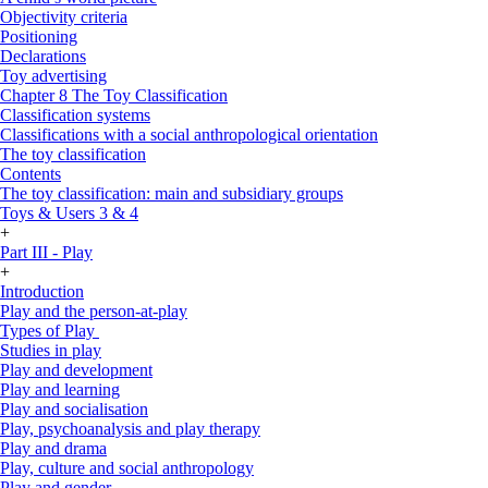
Objectivity criteria
Positioning
Declarations
Toy advertising
Chapter 8 The Toy Classification
Classification systems
Classifications with a social anthropological orientation
The toy classification
Contents
The toy classification: main and subsidiary groups
Toys & Users 3 & 4
+
Part III - Play
+
Introduction
Play and the person-at-play
Types of Play
Studies in play
Play and development
Play and learning
Play and socialisation
Play, psychoanalysis and play therapy
Play and drama
Play, culture and social anthropology
Play and gender