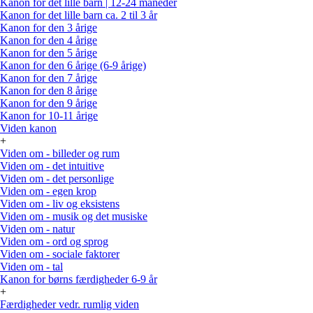
Kanon for det lille barn | 12-24 måneder
Kanon for det lille barn ca. 2 til 3 år
Kanon for den 3 årige
Kanon for den 4 årige
Kanon for den 5 årige
Kanon for den 6 årige (6-9 årige)
Kanon for den 7 årige
Kanon for den 8 årige
Kanon for den 9 årige
Kanon for 10-11 årige
Viden kanon
+
Viden om - billeder og rum
Viden om - det intuitive
Viden om - det personlige
Viden om - egen krop
Viden om - liv og eksistens
Viden om - musik og det musiske
Viden om - natur
Viden om - ord og sprog
Viden om - sociale faktorer
Viden om - tal
Kanon for børns færdigheder 6-9 år
+
Færdigheder vedr. rumlig viden