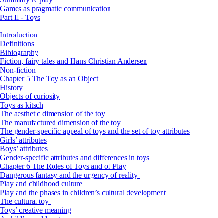
Games as pragmatic communication
Part II - Toys
+
Introduction
Definitions
Bibiography
Fiction, fairy tales and Hans Christian Andersen
Non-fiction
Chapter 5 The Toy as an Object
History
Objects of curiosity
Toys as kitsch
The aesthetic dimension of the toy
The manufactured dimension of the toy
The gender-specific appeal of toys and the set of toy attributes
Girls’ attributes
Boys’ attributes
Gender-specific attributes and differences in toys
Chapter 6 The Roles of Toys and of Play
Dangerous fantasy and the urgency of reality
Play and childhood culture
Play and the phases in children’s cultural development
The cultural toy
Toys’ creative meaning