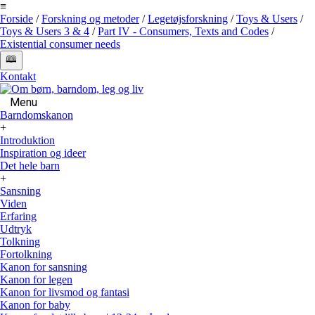
≡
Forside
/
Forskning og metoder
/
Legetøjsforskning
/
Toys & Users
/
Toys & Users 3 & 4
/
Part IV - Consumers, Texts and Codes
/
Existential consumer needs
🕮
Kontakt
Menu
Barndomskanon
+
Introduktion
Inspiration og ideer
Det hele barn
+
Sansning
Viden
Erfaring
Udtryk
Tolkning
Fortolkning
Kanon for sansning
Kanon for legen
Kanon for livsmod og fantasi
Kanon for baby