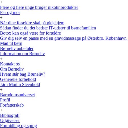
+
Flere og flere unge bruger nikotinprodukter
Far og mor
+
Når dine forældre skal på plejehjem
Sådan finder du det bedste IT-udstyr til børnefamilien
Botox kan også være for forældre
Giv dig selv en pause med en gravidmassage på Østerbro, København
Mad til børn
Børneliv anbefaler
Information om Børneliv
+
Kontakt os
Om Børneliv
Hvem står bag Børneliv?
Generelle forbehold
Jørn Martin Steenhold
+
Barndomsuniverset
Profil
Forfatterskab
+
Bibliografi
Udgivelser
Formidling og sprog