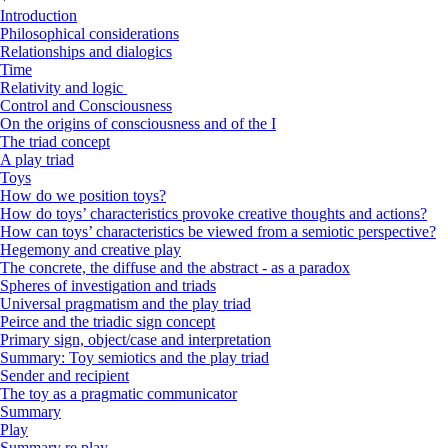
Introduction
Philosophical considerations
Relationships and dialogics
Time
Relativity and logic
Control and Consciousness
On the origins of consciousness and of the I
The triad concept
A play triad
Toys
How do we position toys?
How do toys’ characteristics provoke creative thoughts and actions?
How can toys’ characteristics be viewed from a semiotic perspective?
Hegemony and creative play
The concrete, the diffuse and the abstract - as a paradox
Spheres of investigation and triads
Universal pragmatism and the play triad
Peirce and the triadic sign concept
Primary sign, object/case and interpretation
Summary: Toy semiotics and the play triad
Sender and recipient
The toy as a pragmatic communicator
Summary
Play
Summary re play