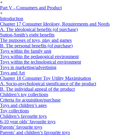
+
Part V - Consumers and Product
+
Introduction
Chapter 17 Consumer Ideology, Requirements and Needs
A. The ideological benefits (of purchase)
Sutton-Smith’s eight benefits
The purposes of toys, play and games
B. The personal benefits (of purchase)
Toys within the family unit
Toys within the pedagogical environment
Toys within the technological environment
Toys in marketing/advertising
Toys and Art
Chapter 18 Consumer Toy Utility Maximisation
A. Socio-psychological significance of the product
B. The individual appeal of the product
Children’s toy collections
Criteria for acquisition/purchase
Toys and children’s ages
Toy collections
Children’s favourite toys
6-10 year olds’ favourite toys
Parents’ favourite toys
Parents’ and children’s favourite toys