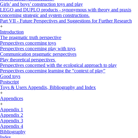
Girls’ and boys’ construction toys and play
LEGO and DUPLO products - synonymous with theory and praxis
concerning strategic and system constructions.
Part VII - Future Perspectives and Suggestions for Further Research
+
Introduction
The pragmatic truth perspective
Perspectives concerning toys
Perspectives concerning play with toys
Communication pragmatic perspectives
Play theoretical perspectives
Perspectives concerned with the ecological approach to play
Perspectives concerning learning the “context of play”
Good toys
Postscript
Toys & Users Appendix, Bibliography and Index
+
Appendices
+
Appendix 1
Appendix 2
Appendix 3
Appendix 4
Bibliography
Index