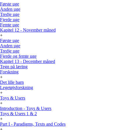
Første uge
Anden uge
Tredje uge
Fjerde uge
Femte uge
Kapitel 12 - November måned
+
Første uge
Anden uge
Tredje uge
Fjerde og femte uge
Kapitel 13 - December måned
Tegn på læring
Forskning
+
Det lille barn
Legetøjsforskning
+
Toys & Users
+
Introduction - Toys & Users
Toys & Users 1 & 2
+
Part I - Paradigms, Texts and Codes
+