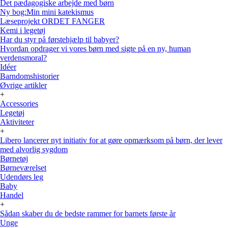
Det pædagogiske arbejde med børn
Ny bog:Min mini katekismus
Læseprojekt ORDET FANGER
Kemi i legetøj
Har du styr på førstehjælp til babyer?
Hvordan opdrager vi vores børn med sigte på en ny, human
verdensmoral?
Idéer
Barndomshistorier
Øvrige artikler
+
Accessories
Legetøj
Aktiviteter
+
Libero lancerer nyt initiativ for at gøre opmærksom på børn, der lever
med alvorlig sygdom
Børnetøj
Børneværelset
Udendørs leg
Baby
Handel
+
Sådan skaber du de bedste rammer for barnets første år
Unge