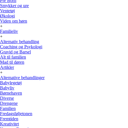
Pre Born
Smykker og ure
Ventetøj
Økologi
Viden om børn
+
Familieliv
+
Alternativ behandling
Coaching og Psykologi
Gravid og Barsel
Alt til familien
Mad til døren
Artikler
+
Alternative behandlinger
Babylegetøj
Babyliv
Børnehaven
Diverse
Drengene
Familien
Fredagsføljetonen
Fremtiden
Kreativitet