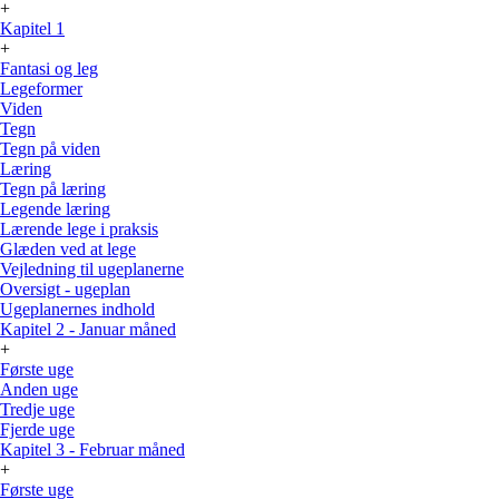
+
Kapitel 1
+
Fantasi og leg
Legeformer
Viden
Tegn
Tegn på viden
Læring
Tegn på læring
Legende læring
Lærende lege i praksis
Glæden ved at lege
Vejledning til ugeplanerne
Oversigt - ugeplan
Ugeplanernes indhold
Kapitel 2 - Januar måned
+
Første uge
Anden uge
Tredje uge
Fjerde uge
Kapitel 3 - Februar måned
+
Første uge