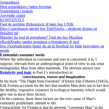
Semiotikken
Med semiotikken i børns hverdag
Semiotikken i praksis
Anvendte citater
KONVENTET
Find de perfekte Birkenstock til børn hos UNIK
Dico Copenhagen støvler hos ToldYouSo – moderne design og
fleksibel stil
Mangler du jord til græsplæne? Find det hos Maxibag
eBookReader samler populære e-bogslæsere ét sted
Hos Floorballcentret finder du alt til floorball for både begyndere og
øvede
Existential consumer needs
Where the individual as consumer and user is concerned, it is, I
suppose, relevant from an anthropological point of view to ask what
distinguishes Man from other mammals. The obvious answer (see
Relativity and logic
in Part 1’s introduction) is:
consciousness
, reason and imagination
.
In his book “The Flight from Freedom” (Flykten från Friheten (1945)),
Erik Fromm accounts for the fact that modern Man does
not
in fact live
the healthy, vegetative existence in ecological harmony which would
give rise to these three factors.
On the contrary, these three factors are the root cause of Man’s
extremely problematic attitude to life.
Characteristic for Fromm is that he presents “consumer Man” in his