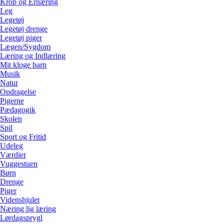
Krop og Ernæring
Leg
Legetøj
Legetøj drenge
Legetøj piger
Lægen/Sygdom
Læring og Indlæring
Mit kloge barn
Musik
Natur
Opdragelse
Pigerne
Pædagogik
Skolen
Spil
Sport og Fritid
Udeleg
Værdier
Vuggestuen
Børn
Drenge
Piger
Videnshjulet
Næring lig læring
Lørdagsprygl