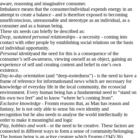
aware, reasoning and imaginative consumer.
Imbalance means that the consumer/individual expends energy in an
attempt to create a balance - and is therefore exposed to becoming
unselfconscious, unreasonable and stereotype as an individual, as a
consumer and as a human being.
These six needs can briefly be described as:
Deep, sustained personal relationships
- a necessity - coming into
contact with other people by establishing social relations on the basis
of individual opportunity.
Personal identity
and the need for this is a consequence of the
consumer’s self-awareness, viewing oneself as an object, gaining an
experience of self and creating content and belief in one’s own
existence.
Day-to-day orientation
(and “deep-rootedness”) - is the need to have a
frame of reference for informationand news which are necessary for
knowledge of everyday life in the local community, the ecosocial
environment. Every human being has a fundamental need to “stand on
his own two feet” and to know “where he’s coming from”.
Exclusive knowledge
- Fromm reasons that, as Man has reason and
fantasy, he is not only able to sense his own identity and
recognition but he also needs to analyse the world intellectually in
order to make it meaningful and logic
Play, hobbies and work
- or the need to be creative. These factors are
connected in different ways to form a sense of community/belonging.
The human being is an active creature which Fromm (1945:36)