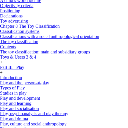
A child’s world picture
Objectivity criteria
Positioning
Declarations
Toy advertising
Chapter 8 The Toy Classification
Classification systems
Classifications with a social anthropological orientation
The toy classification
Contents
The toy classification: main and subsidiary groups
Toys & Users 3 & 4
+
Part III - Play
+
Introduction
Play and the person-at-play
Types of Play
Studies in play
Play and development
Play and learning
Play and socialisation
Play, psychoanalysis and play therapy
Play and drama
Play, culture and social anthropology