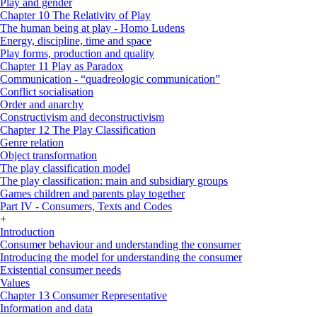
Play and gender
Chapter 10 The Relativity of Play
The human being at play - Homo Ludens
Energy, discipline, time and space
Play forms, production and quality
Chapter 11 Play as Paradox
Communication - “quadreologic communication”
Conflict socialisation
Order and anarchy
Constructivism and deconstructivism
Chapter 12 The Play Classification
Genre relation
Object transformation
The play classification model
The play classification: main and subsidiary groups
Games children and parents play together
Part IV - Consumers, Texts and Codes
+
Introduction
Consumer behaviour and understanding the consumer
Introducing the model for understanding the consumer
Existential consumer needs
Values
Chapter 13 Consumer Representative
Information and data