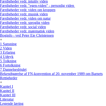
Færdigheder vedr. intuitiv viden
Færdigheder vedr. "egen-viden" - personlig viden
Færdigheder vedr. viden om kroppen
Færdigheder vedr. musisk viden
Færdigheder vedr. viden om natur
Færdigheder vedr. sproglig viden
Færdigheder vedr. social viden
Færdigheder vedr. matematisk viden
Boginfo - ved Peter Eie Christensen
+
1 Sansning
2 Viden
3 Erfaring
4 Udtryk
5 Tolkning
6 Fortolkning
7 Dannelseshjulet
Bekendtgørelse af FN-konvention af 20. november 1989 om Barnets
Rettigheder
+
Kapitel I
Kapitel II
Kapitel III
Litteratur
Legende læring