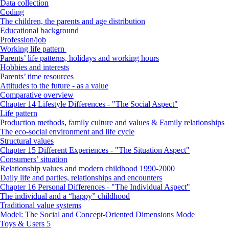
Data collection
Coding
The children, the parents and age distribution
Educational background
Profession/job
Working life pattern
Parents’ life patterns, holidays and working hours
Hobbies and interests
Parents’ time resources
Attitudes to the future - as a value
Comparative overview
Chapter 14 Lifestyle Differences - "The Social Aspect"
Life pattern
Production methods, family culture and values & Family relationships
The eco-social environment and life cycle
Structural values
Chapter 15 Different Experiences - "The Situation Aspect"
Consumers’ situation
Relationship values and modern childhood 1990-2000
Daily life and parties, relationships and encounters
Chapter 16 Personal Differences - "The Individual Aspect"
The individual and a “happy” childhood
Traditional value systems
Model: The Social and Concept-Oriented Dimensions Mode
Toys & Users 5