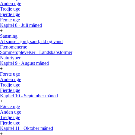
Anden uge
Tredje uge
Fjerde uge
Femte uge
Kapitel 8 - Juli måned
+
Sansning
At sanse - jord, sand, ild og vand
Fænomenerne
Sommeroplevelser - Landskabsformer
Naturtyper
Kapitel 9 - August måned
+
Første uge
Anden uge
Tredje uge
Fjerde uge
Kapitel 10 - September måned
+
Første uge
Anden uge
Tredje uge
Fjerde uge
Kapitel 11 - Oktober måned
+