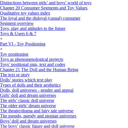
Distinctions between girls’ and boys’ world of toys
Chapter 20 Consumer Segments and Toy Values
Qualitative toy values index
The loyal and the disloyal (casual) consumer
Segment overview
Toys, play and attitudes to the future
Toys & Users 6 & 7
+
Part VI - Toy Positioning
+
Toy positioning
Toys as phenomenological projects
Toys’ positional sign, text and codes
Chapter 21 The Doll and the Human Being
The text or story
Dolls’ stories which text play
Types of dolls and their aesthetics
Dolls, doll universes - gender and appeal
Girls’ doll and dream universes
The girls’ classic doll universe
The older girls’ dream universe
The theatre/drama and fairy tale universe
The pseudo, parody and utopian universes
Boys’ doll and dream universes
The boys’ classic figure and doll universe