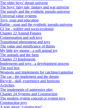
The older boys’ dream universe
The boys’ fairy tale, fantasy and war universe
The parody and the synthetic pseudo-universe
Universal value systems
Toys, soap and education
Barbie - soap and the synthetic pseudo-universe
GI Joe - soldier and socio-ecologist
Chapter 22 Animal Figures
Compensation and soft toys
Transitional phenomena and toys
The value and significance of things
My little toy mouse - a soft animal toy
The animals and the farm
Chapter 23 Implements
Implements and toys - a development process
The tool box
Weapons and implements for catching/capturing
The car - the implement and the dream
Bicycle - skill, experience and horizons
Activities
The implements of aggressive play
Chapter 24 Systems and Construction
The modern system concept or system toys
Construction toys
A note about “construction”