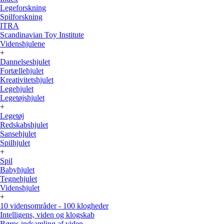
Legeforskning
Spilforskning
ITRA
Scandinavian Toy Institute
Videnshjulene
+
Dannelseshjulet
Fortællehjulet
Kreativitetshjulet
Legehjulet
Legetøjshjulet
+
Legetøj
Redskabshjulet
Sansehjulet
Spilhjulet
+
Spil
Babyhjulet
Tegnehjulet
Videnshjulet
+
10 vidensområder - 100 klogheder
Intelligens, viden og klogskab
Børns indsamling af viden