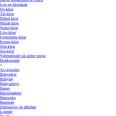
Leg og klogskab
Os-klog
Tal-klog
Billed klog
Musik klog
Natur-klog
Livs-klog
Fornemme-klog
Krops-klog
Ord-klog
Jeg-klog
Videnshjulet på andre sprog
Butiksguide
+
Accessories
Babypleje
Babytøj
Babyudstyr
Bøger
Børnemøbler
Børnesko
Børnetøj
Dåbsgaver og tilbehør
Legetøj