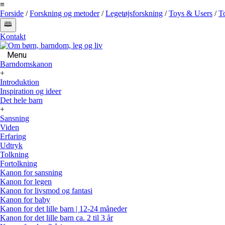
≡
Forside
/
Forskning og metoder
/
Legetøjsforskning
/
Toys & Users
/
T
🕮
Kontakt
Menu
Barndomskanon
+
Introduktion
Inspiration og ideer
Det hele barn
+
Sansning
Viden
Erfaring
Udtryk
Tolkning
Fortolkning
Kanon for sansning
Kanon for legen
Kanon for livsmod og fantasi
Kanon for baby
Kanon for det lille barn | 12-24 måneder
Kanon for det lille barn ca. 2 til 3 år