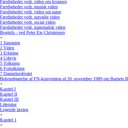
Færdigheder vedr. viden om kroppen
Færdigheder vedr. musisk viden
Færdigheder vedr. viden om natur
Færdigheder vedr. sproglig viden
Færdigheder vedr. social viden
Færdigheder vedr. matematisk viden
Boginfo - ved Peter Eie Christensen
+
1 Sansning
2 Viden
3 Erfaring
4 Udtryk
5 Tolkning
6 Fortolkning
7 Dannelseshjulet
Bekendtgørelse af FN-konvention af 20. november 1989 om Barnets R
+
Kapitel I
Kapitel II
Kapitel III
Litteratur
Legende læring
+
Kapitel 1
+