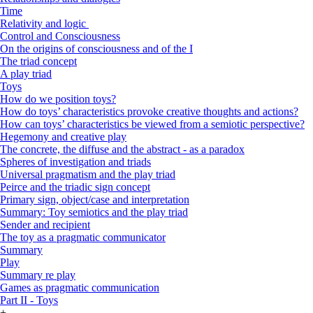
Time
Relativity and logic
Control and Consciousness
On the origins of consciousness and of the I
The triad concept
A play triad
Toys
How do we position toys?
How do toys’ characteristics provoke creative thoughts and actions?
How can toys’ characteristics be viewed from a semiotic perspective?
Hegemony and creative play
The concrete, the diffuse and the abstract - as a paradox
Spheres of investigation and triads
Universal pragmatism and the play triad
Peirce and the triadic sign concept
Primary sign, object/case and interpretation
Summary: Toy semiotics and the play triad
Sender and recipient
The toy as a pragmatic communicator
Summary
Play
Summary re play
Games as pragmatic communication
Part II - Toys
+