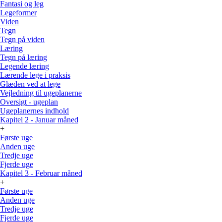
Fantasi og leg
Legeformer
Viden
Tegn
Tegn på viden
Læring
Tegn på læring
Legende læring
Lærende lege i praksis
Glæden ved at lege
Vejledning til ugeplanerne
Oversigt - ugeplan
Ugeplanernes indhold
Kapitel 2 - Januar måned
+
Første uge
Anden uge
Tredje uge
Fjerde uge
Kapitel 3 - Februar måned
+
Første uge
Anden uge
Tredje uge
Fjerde uge