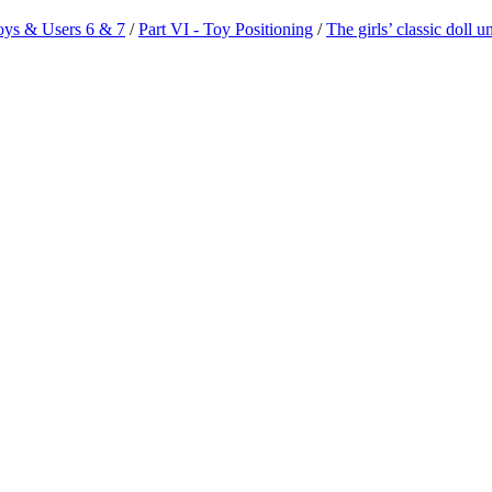
oys & Users 6 & 7
/
Part VI - Toy Positioning
/
The girls’ classic doll u