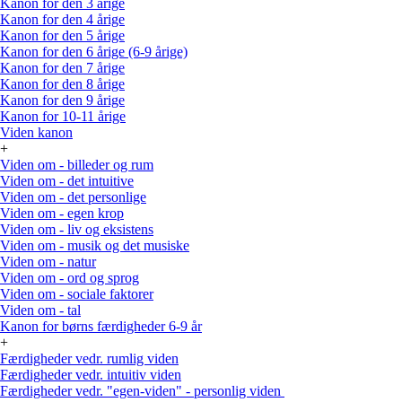
Kanon for den 3 årige
Kanon for den 4 årige
Kanon for den 5 årige
Kanon for den 6 årige (6-9 årige)
Kanon for den 7 årige
Kanon for den 8 årige
Kanon for den 9 årige
Kanon for 10-11 årige
Viden kanon
+
Viden om - billeder og rum
Viden om - det intuitive
Viden om - det personlige
Viden om - egen krop
Viden om - liv og eksistens
Viden om - musik og det musiske
Viden om - natur
Viden om - ord og sprog
Viden om - sociale faktorer
Viden om - tal
Kanon for børns færdigheder 6-9 år
+
Færdigheder vedr. rumlig viden
Færdigheder vedr. intuitiv viden
Færdigheder vedr. "egen-viden" - personlig viden