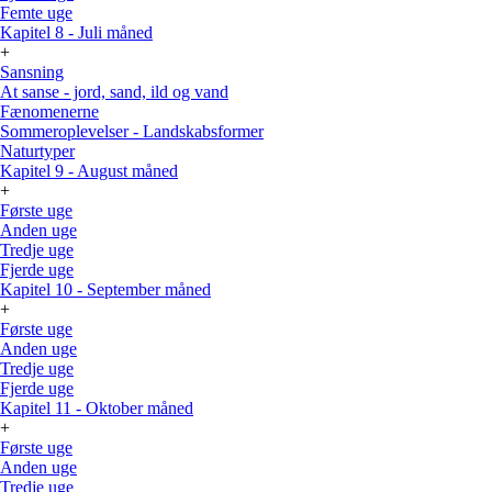
Femte uge
Kapitel 8 - Juli måned
+
Sansning
At sanse - jord, sand, ild og vand
Fænomenerne
Sommeroplevelser - Landskabsformer
Naturtyper
Kapitel 9 - August måned
+
Første uge
Anden uge
Tredje uge
Fjerde uge
Kapitel 10 - September måned
+
Første uge
Anden uge
Tredje uge
Fjerde uge
Kapitel 11 - Oktober måned
+
Første uge
Anden uge
Tredje uge