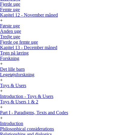
Fjerde uge
Femte uge
Kapitel 12 - November måned
+
Første uge
Anden uge
Tredje uge
Fjerde og femte uge
Kapitel 13 - December måned
Tegn på læring
Forskning
+
Det lille barn
Legetøjsforskning
+
Toys & Users
+
Introduction - Toys & Users
Toys & Users 1 & 2
+
Part I - Paradigms, Texts and Codes
+
Introduction
Philosophical considerations
Relationships and dialogics