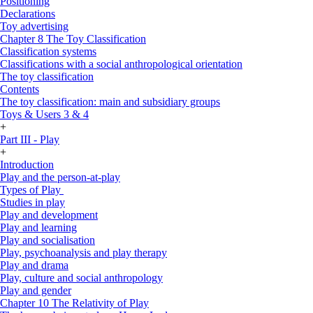
Positioning
Declarations
Toy advertising
Chapter 8 The Toy Classification
Classification systems
Classifications with a social anthropological orientation
The toy classification
Contents
The toy classification: main and subsidiary groups
Toys & Users 3 & 4
+
Part III - Play
+
Introduction
Play and the person-at-play
Types of Play
Studies in play
Play and development
Play and learning
Play and socialisation
Play, psychoanalysis and play therapy
Play and drama
Play, culture and social anthropology
Play and gender
Chapter 10 The Relativity of Play