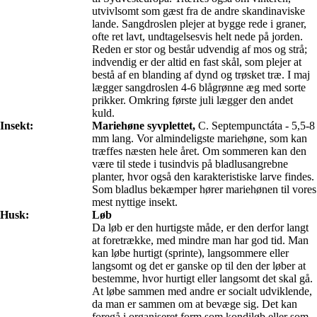
utvivlsomt som gæst fra de andre skandinaviske
lande. Sangdroslen plejer at bygge rede i graner,
ofte ret lavt, undtagelsesvis helt nede på jorden.
Reden er stor og består udvendig af mos og strå;
indvendig er der altid en fast skål, som plejer at
bestå af en blanding af dynd og trøsket træ. I maj
lægger sangdroslen 4-6 blågrønne æg med sorte
prikker. Omkring første juli lægger den andet
kuld.
Insekt:
Mariehøne syvplettet,
C. Septempunctáta - 5,5-8
mm lang. Vor almindeligste mariehøne, som kan
træffes næsten hele året. Om sommeren kan den
være til stede i tusindvis på bladlusangrebne
planter, hvor også den karakteristiske larve findes.
Som bladlus bekæmper hører mariehønen til vores
mest nyttige insekt.
Husk:
Løb
Da løb er den hurtigste måde, er den derfor langt
at foretrække, med mindre man har god tid. Man
kan løbe hurtigt (sprinte), langsommere eller
langsomt og det er ganske op til den der løber at
bestemme, hvor hurtigt eller langsomt det skal gå.
At løbe sammen med andre er socialt udviklende,
da man er sammen om at bevæge sig. Det kan
foregå i organiseret form som kondiløb eller som