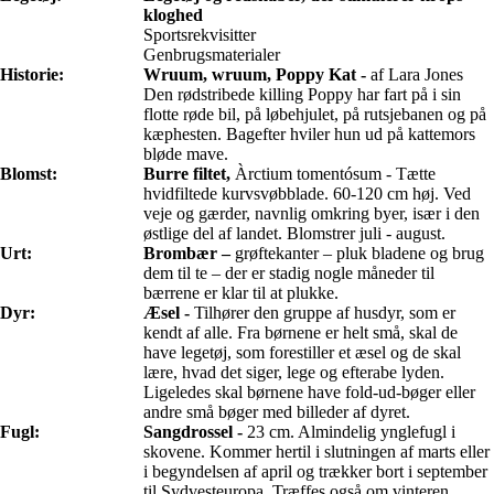
kloghed
Sportsrekvisitter
Genbrugsmaterialer
Historie:
Wruum, wruum, Poppy Kat -
af Lara Jones
Den rødstribede killing Poppy har fart på i sin
flotte røde bil, på løbehjulet, på rutsjebanen og på
kæphesten. Bagefter hviler hun ud på kattemors
bløde mave.
Blomst:
Burre filtet,
Àrctium tomentósum - Tætte
hvidfiltede kurvsvøbblade. 60-120 cm høj. Ved
veje og gærder, navnlig omkring byer, især i den
østlige del af landet. Blomstrer juli - august.
Urt:
Brombær –
grøftekanter – pluk bladene og brug
dem til te – der er stadig nogle måneder til
bærrene er klar til at plukke.
Dyr:
Æsel -
Tilhører den gruppe af husdyr, som er
kendt af alle. Fra børnene er helt små, skal de
have legetøj, som forestiller et æsel og de skal
lære, hvad det siger, lege og efterabe lyden.
Ligeledes skal børnene have fold-ud-bøger eller
andre små bøger med billeder af dyret.
Fugl:
Sangdrossel -
23 cm. Almindelig ynglefugl i
skovene. Kommer hertil i slutningen af marts eller
i begyndelsen af april og trækker bort i september
til Sydvesteuropa. Træffes også om vinteren,