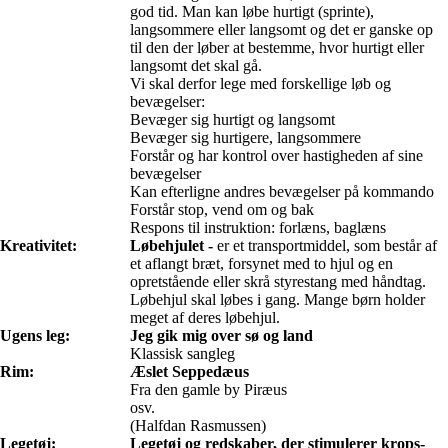
god tid. Man kan løbe hurtigt (sprinte),
langsommere eller langsomt og det er ganske op
til den der løber at bestemme, hvor hurtigt eller
langsomt det skal gå.
Vi skal derfor lege med forskellige løb og
bevægelser:
Bevæger sig hurtigt og langsomt
Bevæger sig hurtigere, langsommere
Forstår og har kontrol over hastigheden af sine
bevægelser
Kan efterligne andres bevægelser på kommando
Forstår stop, vend om og bak
Respons til instruktion: forlæns, baglæns
Kreativitet:
Løbehjulet -
er et transportmiddel, som består af
et aflangt bræt, forsynet med to hjul og en
opretstående eller skrå styrestang med håndtag.
Løbehjul skal løbes i gang. Mange børn holder
meget af deres løbehjul.
Ugens leg:
Jeg gik mig over sø og land
Klassisk sangleg
Rim:
Æslet Seppedæus
Fra den gamle by Piræus
osv.
(Halfdan Rasmussen)
Legetøj:
Legetøj og redskaber, der stimulerer krops-