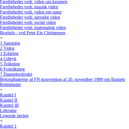
Færdigheder vedr. viden om kroppen
Færdigheder vedr. musisk viden
Færdigheder vedr. viden om natur
Færdigheder vedr. sproglig viden
Færdigheder vedr. social viden
Færdigheder vedr. matematisk viden
Boginfo - ved Peter Eie Christensen
+
1 Sansning
2 Viden
3 Erfaring
4 Udtryk
5 Tolkning
6 Fortolkning
7 Dannelseshjulet
Bekendtgørelse af FN-konvention af 20. november 1989 om Barnets
Rettigheder
+
Kapitel I
Kapitel II
Kapitel III
Litteratur
Legende læring
+
Kapitel 1