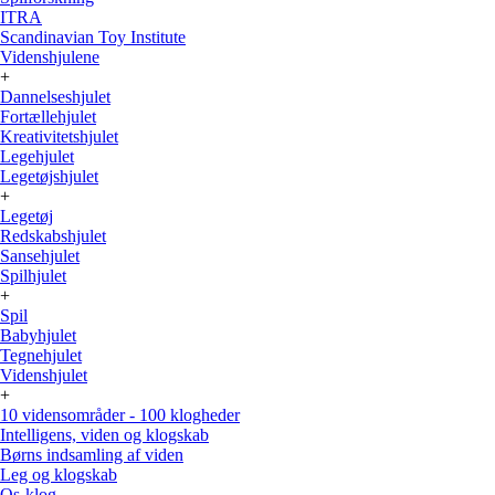
ITRA
Scandinavian Toy Institute
Videnshjulene
+
Dannelseshjulet
Fortællehjulet
Kreativitetshjulet
Legehjulet
Legetøjshjulet
+
Legetøj
Redskabshjulet
Sansehjulet
Spilhjulet
+
Spil
Babyhjulet
Tegnehjulet
Videnshjulet
+
10 vidensområder - 100 klogheder
Intelligens, viden og klogskab
Børns indsamling af viden
Leg og klogskab
Os-klog