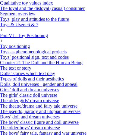
Qualitative toy values index
The loyal and the disloyal (casual) consumer
Segment overview
Toys, play and attitudes to the future
Toys & Users 6 & 7
+
Part VI - Toy Positioning
+
Toy positioning
Toys as phenomenological projects
Toys’ positional sign, text and codes
Chapter 21 The Doll and the Human Being
The text or story
Dolls’ stories which text play
Types of dolls and their aesthetics
Dolls, doll universes - gender and appeal
Girls’ doll and dream universes
The girls’ classic doll universe
The older girls’ dream universe
The theatre/drama and fairy tale universe
The pseudo, parody and utopian universes
Boys’ doll and dream universes
The boys’ classic figure and doll universe
The older boys’ dream universe
The boys’ fairy tale, fantasy and war universe