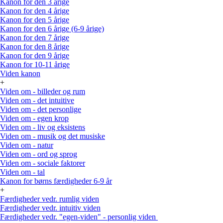
Kanon for den 3 årige
Kanon for den 4 årige
Kanon for den 5 årige
Kanon for den 6 årige (6-9 årige)
Kanon for den 7 årige
Kanon for den 8 årige
Kanon for den 9 årige
Kanon for 10-11 årige
Viden kanon
+
Viden om - billeder og rum
Viden om - det intuitive
Viden om - det personlige
Viden om - egen krop
Viden om - liv og eksistens
Viden om - musik og det musiske
Viden om - natur
Viden om - ord og sprog
Viden om - sociale faktorer
Viden om - tal
Kanon for børns færdigheder 6-9 år
+
Færdigheder vedr. rumlig viden
Færdigheder vedr. intuitiv viden
Færdigheder vedr. "egen-viden" - personlig viden