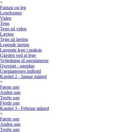
+
Fantasi og leg
Legeformer
Viden
Tegn
Tegn på viden
Læring
Tegn på læring
Legende læring
Lærende lege i praksis
Glæden ved at lege
Vejledning til ugeplanerne
Oversigt - ugeplan
Ugeplanernes indhold
Kapitel 2 - Januar måned
+
Første uge
Anden uge
Tredje uge
Fjerde uge
Kapitel 3 - Februar måned
+
Første uge
Anden uge
Tredje uge