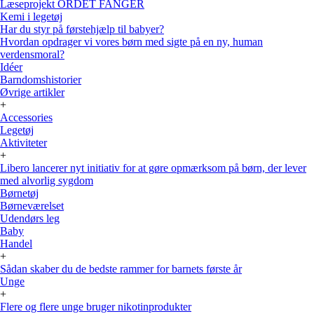
Læseprojekt ORDET FANGER
Kemi i legetøj
Har du styr på førstehjælp til babyer?
Hvordan opdrager vi vores børn med sigte på en ny, human
verdensmoral?
Idéer
Barndomshistorier
Øvrige artikler
+
Accessories
Legetøj
Aktiviteter
+
Libero lancerer nyt initiativ for at gøre opmærksom på børn, der lever
med alvorlig sygdom
Børnetøj
Børneværelset
Udendørs leg
Baby
Handel
+
Sådan skaber du de bedste rammer for barnets første år
Unge
+
Flere og flere unge bruger nikotinprodukter