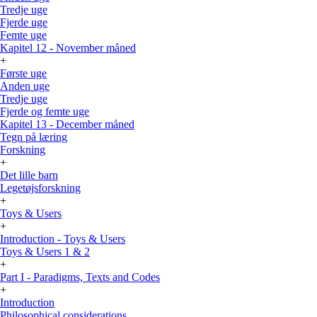
Tredje uge
Fjerde uge
Femte uge
Kapitel 12 - November måned
+
Første uge
Anden uge
Tredje uge
Fjerde og femte uge
Kapitel 13 - December måned
Tegn på læring
Forskning
+
Det lille barn
Legetøjsforskning
+
Toys & Users
+
Introduction - Toys & Users
Toys & Users 1 & 2
+
Part I - Paradigms, Texts and Codes
+
Introduction
Philosophical considerations