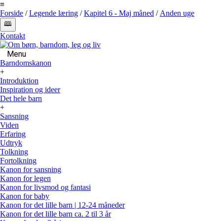
≡
Forside
/
Legende læring
/
Kapitel 6 - Maj måned
/
Anden uge
🕮
Kontakt
Menu
Barndomskanon
+
Introduktion
Inspiration og ideer
Det hele barn
+
Sansning
Viden
Erfaring
Udtryk
Tolkning
Fortolkning
Kanon for sansning
Kanon for legen
Kanon for livsmod og fantasi
Kanon for baby
Kanon for det lille barn | 12-24 måneder
Kanon for det lille barn ca. 2 til 3 år