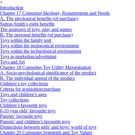
+
Introduction
Chapter 17 Consumer Ideology, Requirements and Needs
A. The ideological benefits (of purchase)
Sutton-Smith’s eight benefits
The purposes of toys, play and games
B. The personal benefits (of purchase)
Toys within the family unit
Toys within the pedagogical environment
Toys within the technological environment
Toys in marketing/advertising
Toys and Art
Chapter 18 Consumer Toy Utility Maximisation
A. Socio-psychological significance of the product
B. The individual appeal of the product
Children’s toy collections
Criteria for acquisition/purchase
Toys and children’s ages
Toy collections
Children’s favourite toys
6-10 year olds’ favourite toys
Parents’ favourite toys
Parents’ and children’s favourite toys
Distinctions between girls’ and boys’ world of toys
Chapter 20 Consumer Segments and Toy Values