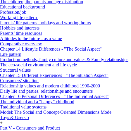
The children, the parents and age distribution
Educational background
Profession/job
Working life pattern
Parents’ life patterns, holidays and working hours
Hobbies and interests
Parents’ time resources
Attitudes to the future - as a value
Comparative overview
Chapter 14 Lifestyle Differences - "The Social Aspect"
Life pattern
Production methods, family culture and values & Family relationships
The eco-social environment and life cycle
Structural values
Chapter 15 Different Experiences - "The Situation Aspect"
Consumers’ situation
Relationship values and modern childhood 1990-2000
Daily life and parties, relationships and encounters
Chapter 16 Personal Differences - "The Individual Aspect"
The individual and a “happy” childhood
Traditional value systems
Model: The Social and Concept-Oriented Dimensions Mode
Toys & Users 5
+
Part V - Consumers and Product