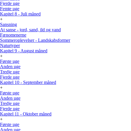
Fjerde uge
Femte uge
Kapitel 8 - Juli måned
+
Sansning
At sanse - jord, sand, ild og vand
Fænomenerne
Sommeroplevelser - Landskabsformer
Naturtyper
Kapitel 9 - August måned
+
Første uge
Anden uge
Tredje uge
Fjerde uge
Kapitel 10 - September måned
+
Første uge
Anden uge
Tredje uge
Fjerde uge
Kapitel 11 - Oktober måned
+
Første uge
Anden uge