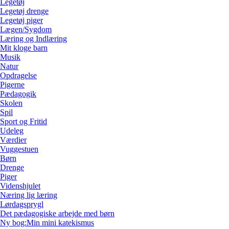
Legetøj
Legetøj drenge
Legetøj piger
Lægen/Sygdom
Læring og Indlæring
Mit kloge barn
Musik
Natur
Opdragelse
Pigerne
Pædagogik
Skolen
Spil
Sport og Fritid
Udeleg
Værdier
Vuggestuen
Børn
Drenge
Piger
Videnshjulet
Næring lig læring
Lørdagsprygl
Det pædagogiske arbejde med børn
Ny bog:Min mini katekismus