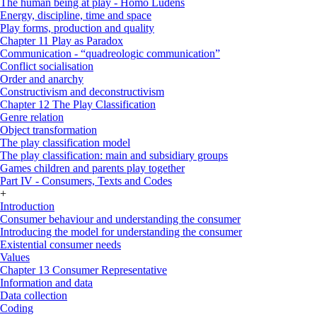
The human being at play - Homo Ludens
Energy, discipline, time and space
Play forms, production and quality
Chapter 11 Play as Paradox
Communication - “quadreologic communication”
Conflict socialisation
Order and anarchy
Constructivism and deconstructivism
Chapter 12 The Play Classification
Genre relation
Object transformation
The play classification model
The play classification: main and subsidiary groups
Games children and parents play together
Part IV - Consumers, Texts and Codes
+
Introduction
Consumer behaviour and understanding the consumer
Introducing the model for understanding the consumer
Existential consumer needs
Values
Chapter 13 Consumer Representative
Information and data
Data collection
Coding