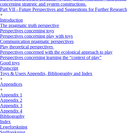
concerning strategic and system constructions.
Part VII - Future Perspectives and Suggestions for Further Research
+
Introduction
The pragmatic truth perspective
Perspectives concerning toys
Perspectives concerning play with toys
Communication pragmatic perspectives
Play theoretical perspectives
Perspectives concerned with the ecological approach to play
Perspectives concerning learning the “context of play”
Good toys
Postscript
Toys & Users Appendix, Bibliography and Index
+
Appendices
+
Appendix 1
Appendix 2
Appendix 3
Appendix 4
Bibliography
Index
Legeforskning
Spilforskning