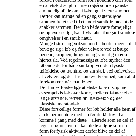
en atletisk disciplin – men også som en ganske
almindelig aftale om at løbe og at være sammen.
Derfor kan mange på en gang sagtens løbe
sammen fra et sted til et andet samtidig med at de
snakker sammen. Det kan både være fornøjeligt
og oplevelsesrigt, især hvis løbet foregår i smukke
omgivelser i en smuk natur.
Mange børn – og voksne med – holder meget af at
bevæge sig i løb og føler velvære ved at bruge
benene, kroppen, lungerne og samtidig mærke
hjertet slå. Ved regelmæssigt at løbe styrker den
løbende derfor både sin krop ved den fysiske
udfoldelse og træning, og sin sjæl, ved oplevelsen
af velvære og den frie tankevirksomhed, som altid
forekommer, når man løber.
Der findes forskellige atletiske løbe discipliner,
eksempelvis løb over korte, mellemdistance eller
lange afstande, terrænløb, hækkeløb og det
klassiske maratonløb.
Disse forskellige former for løb holder alle børn af
at eksperimentere med. Jo før de får lov til at
komme i gang med dette – allerede som en del af
legen i børnehaven – kan dette at løbe som en
form for fysisk aktivitet derfor blive en del af