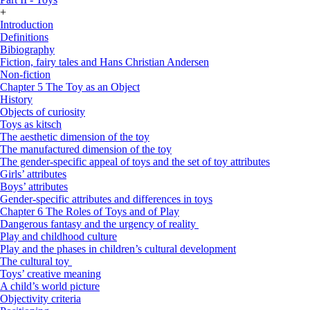
+
Introduction
Definitions
Bibiography
Fiction, fairy tales and Hans Christian Andersen
Non-fiction
Chapter 5 The Toy as an Object
History
Objects of curiosity
Toys as kitsch
The aesthetic dimension of the toy
The manufactured dimension of the toy
The gender-specific appeal of toys and the set of toy attributes
Girls’ attributes
Boys’ attributes
Gender-specific attributes and differences in toys
Chapter 6 The Roles of Toys and of Play
Dangerous fantasy and the urgency of reality
Play and childhood culture
Play and the phases in children’s cultural development
The cultural toy
Toys’ creative meaning
A child’s world picture
Objectivity criteria