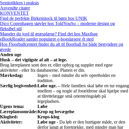
Semiotikken i praksis
Anvendte citater
KONVENTET
Find de perfekte Birkenstock til børn hos UNIK
Dico Copenhagen støvler hos ToldYouSo – moderne design og
fleksibel stil
Mangler du jord til græsplæne? Find det hos Maxibag
eBookReader samler populære e-bogslæsere ét sted
Hos Floorballcentret finder du alt til floorball for både begyndere og
øvede
Anden uge
Husk – det vigtigste af alt – at lege.
Brug læreplanen som den er, eller opbyg og suppler med egne
aktiviteter - eller fra databaserne. Planen er din.
Mærkedag:
Ingen – med mindre du selv opretholder en
tradition.
Særlig begivenhed:
Løbe uge. –
Hele familien skal løbe en tur engang
imellem – og nogle af forældrene skal hjælpe med
at tilrettelægge små orienteringsløb på
legepladsen.
Ugens tema:
Løbe
Læreplansområde:
Krop og bevægelse
Kloghed:
Krops-klog
Aktiviteter:
Løbe uge
- Da løb er den hurtigste måde, er den
derfor langt at foretrække, med mindre man har