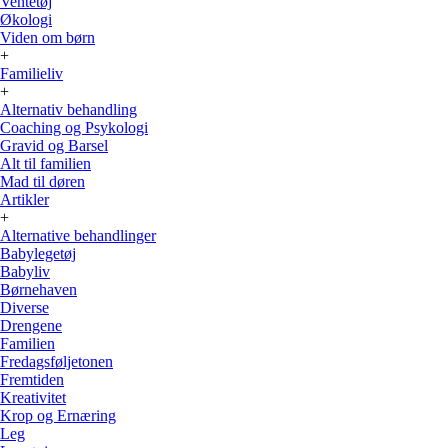
Ventetøj
Økologi
Viden om børn
+
Familieliv
+
Alternativ behandling
Coaching og Psykologi
Gravid og Barsel
Alt til familien
Mad til døren
Artikler
+
Alternative behandlinger
Babylegetøj
Babyliv
Børnehaven
Diverse
Drengene
Familien
Fredagsføljetonen
Fremtiden
Kreativitet
Krop og Ernæring
Leg