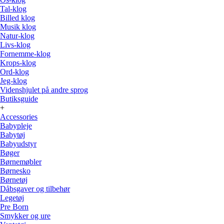
Tal-klog
Billed klog
Musik klog
Natur-klog
Livs-klog
Fornemme-klog
Krops-klog
Ord-klog
Jeg-klog
Videnshjulet på andre sprog
Butiksguide
+
Accessories
Babypleje
Babytøj
Babyudstyr
Bøger
Børnemøbler
Børnesko
Børnetøj
Dåbsgaver og tilbehør
Legetøj
Pre Born
Smykker og ure