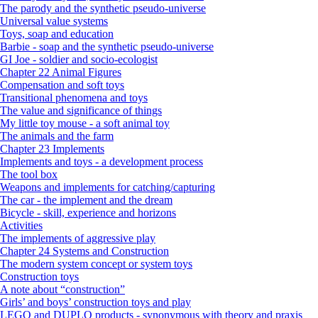
The parody and the synthetic pseudo-universe
Universal value systems
Toys, soap and education
Barbie - soap and the synthetic pseudo-universe
GI Joe - soldier and socio-ecologist
Chapter 22 Animal Figures
Compensation and soft toys
Transitional phenomena and toys
The value and significance of things
My little toy mouse - a soft animal toy
The animals and the farm
Chapter 23 Implements
Implements and toys - a development process
The tool box
Weapons and implements for catching/capturing
The car - the implement and the dream
Bicycle - skill, experience and horizons
Activities
The implements of aggressive play
Chapter 24 Systems and Construction
The modern system concept or system toys
Construction toys
A note about “construction”
Girls’ and boys’ construction toys and play
LEGO and DUPLO products - synonymous with theory and praxis