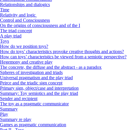
Relationships and dialogics
Time
Relativity and logic
Control and Consciousness
On the origins of consciousness and of the I
The triad concept
A play triad
Toys
How do we position toys?
How do toys’ characteristics provoke creative thoughts and actions?
How can toys’ characteristics be viewed from a semiotic perspective?
Hegemony and creative play
The concrete, the diffuse and the abstract - as a paradox
Spheres of investigation and triads
Universal pragmatism and the play triad
Peirce and the triadic sign concept
Primary sign, object/case and interpretation
Summary: Toy semiotics and the play triad
Sender and recipient
The toy as a pragmatic communicator
Summary
Play
Summary re play
Games as pragmatic communication
Part II - Toys