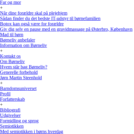
Far og mor
+
Når dine forældre skal på plejehjem
Sådan finder du det bedste IT-udstyr til børnefamilien
Botox kan også være for forældre
Giv dig selv en pause med en gravidmassage på Østerbro, København
Mad til børn
Børneliv anbefaler
Information om Børneliv
+
Kontakt os
Om Børneliv
Hvem står bag Børneliv?
Generelle forbehold
Jørn Martin Steenhold
+
Barndomsuniverset
Profil
Forfatterskab
+
Bibliografi
Udgivelser
Formidling og sprog
Semiotikken
Med semiotikken i børns hverdag