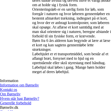
deres sunde livsstil og derved blive et varigt ønske
om at holde sig i fysisk form.
Orienteringsløb er en særlig form for løb, som
foregår i naturen og hvor løberen gennemløber en
bestemt afmærket trækning, indtegnet på et kort,
og hvor der er anbragt kontrolposter, som løberen
skal opsøge. At aflæse et kort samtidig med at
man skal orientere sig i naturen, beregne afstande i
forhold til sin fysiske form, er krævende.
Børn fra 6 års alderen kan begynde at lære at læse
et kort og kan sagtens gennemløbe lette
strækninger.
Løbehjulet er et transportmiddel, som består af et
aflangt bræt, forsynet med to hjul og en
opretstående eller skrå styrestang med håndtag.
Løbehjul skal løbes i gang. Mange børn holder
meget af deres løbehjul.
Information
Information om Børneliv
Kontakt os
Om Børneliv
Hvem står bag Børneliv?
Generelle forbehold
Børneliv.dk