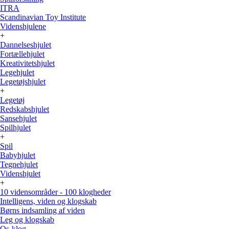
ITRA
Scandinavian Toy Institute
Videnshjulene
+
Dannelseshjulet
Fortællehjulet
Kreativitetshjulet
Legehjulet
Legetøjshjulet
+
Legetøj
Redskabshjulet
Sansehjulet
Spilhjulet
+
Spil
Babyhjulet
Tegnehjulet
Videnshjulet
+
10 vidensområder - 100 klogheder
Intelligens, viden og klogskab
Børns indsamling af viden
Leg og klogskab
Os-klog