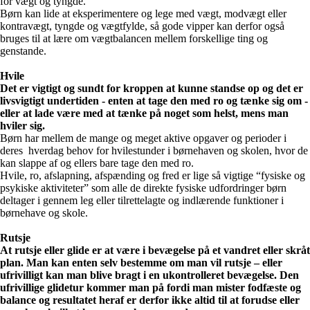
for vægt og tyngde.
Børn kan lide at eksperimentere og lege med vægt, modvægt eller
kontravægt, tyngde og vægtfylde, så gode vipper kan derfor også
bruges til at lære om vægtbalancen mellem forskellige ting og
genstande.
Hvile
Det er vigtigt og sundt for kroppen at kunne standse op og det er
livsvigtigt undertiden - enten at tage den med ro og tænke sig om -
eller at lade være med at tænke på noget som helst, mens man
hviler sig.
Børn har mellem de mange og meget aktive opgaver og perioder i
deres hverdag behov for hvilestunder i børnehaven og skolen, hvor de
kan slappe af og ellers bare tage den med ro.
Hvile, ro, afslapning, afspænding og fred er lige så vigtige “fysiske og
psykiske aktiviteter” som alle de direkte fysiske udfordringer børn
deltager i gennem leg eller tilrettelagte og indlærende funktioner i
børnehave og skole.
Rutsje
At rutsje eller glide er at være i bevægelse på et vandret eller skråt
plan. Man kan enten selv bestemme om man vil rutsje – eller
ufrivilligt kan man blive bragt i en ukontrolleret bevægelse. Den
ufrivillige glidetur kommer man på fordi man mister fodfæste og
balance og resultatet heraf er derfor ikke altid til at forudse eller