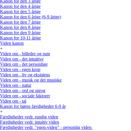
Kanon for den 3 årige
Kanon for den 4 årige
Kanon for den 5 årige
Kanon for den 6 årige (6-9 årige)
Kanon for den 7 årige
Kanon for den 8 årige
Kanon for den 9 årige
Kanon for 10-11 årige
Viden kanon
+
Viden om - billeder og rum
Viden om - det intuitive
Viden om - det personlige
Viden om - egen krop
Viden om - liv og eksistens
Viden om - musik og det musiske
Viden om - natur
Viden om - ord og sprog
Viden om - sociale faktorer
Viden om - tal
Kanon for børns færdigheder 6-9 år
+
Færdigheder vedr. rumlig viden
Færdigheder vedr. intuitiv viden
Færdigheder vedr. "egen-viden" - personlig viden