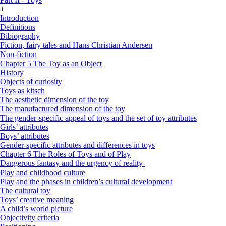
+
Introduction
Definitions
Bibiography
Fiction, fairy tales and Hans Christian Andersen
Non-fiction
Chapter 5 The Toy as an Object
History
Objects of curiosity
Toys as kitsch
The aesthetic dimension of the toy
The manufactured dimension of the toy
The gender-specific appeal of toys and the set of toy attributes
Girls’ attributes
Boys’ attributes
Gender-specific attributes and differences in toys
Chapter 6 The Roles of Toys and of Play
Dangerous fantasy and the urgency of reality
Play and childhood culture
Play and the phases in children’s cultural development
The cultural toy
Toys’ creative meaning
A child’s world picture
Objectivity criteria