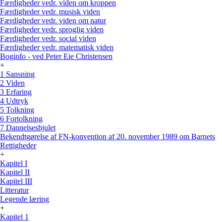
Færdigheder vedr. viden om kroppen
Færdigheder vedr. musisk viden
Færdigheder vedr. viden om natur
Færdigheder vedr. sproglig viden
Færdigheder vedr. social viden
Færdigheder vedr. matematisk viden
Boginfo - ved Peter Eie Christensen
+
1 Sansning
2 Viden
3 Erfaring
4 Udtryk
5 Tolkning
6 Fortolkning
7 Dannelseshjulet
Bekendtgørelse af FN-konvention af 20. november 1989 om Barnets
Rettigheder
+
Kapitel I
Kapitel II
Kapitel III
Litteratur
Legende læring
+
Kapitel 1