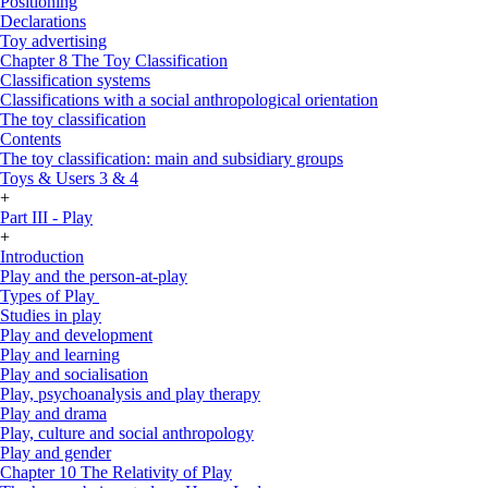
Positioning
Declarations
Toy advertising
Chapter 8 The Toy Classification
Classification systems
Classifications with a social anthropological orientation
The toy classification
Contents
The toy classification: main and subsidiary groups
Toys & Users 3 & 4
+
Part III - Play
+
Introduction
Play and the person-at-play
Types of Play
Studies in play
Play and development
Play and learning
Play and socialisation
Play, psychoanalysis and play therapy
Play and drama
Play, culture and social anthropology
Play and gender
Chapter 10 The Relativity of Play