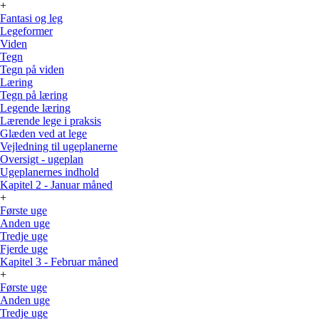
+
Fantasi og leg
Legeformer
Viden
Tegn
Tegn på viden
Læring
Tegn på læring
Legende læring
Lærende lege i praksis
Glæden ved at lege
Vejledning til ugeplanerne
Oversigt - ugeplan
Ugeplanernes indhold
Kapitel 2 - Januar måned
+
Første uge
Anden uge
Tredje uge
Fjerde uge
Kapitel 3 - Februar måned
+
Første uge
Anden uge
Tredje uge