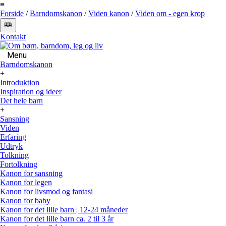
≡
Forside
/
Barndomskanon
/
Viden kanon
/
Viden om - egen krop
🕮
Kontakt
Menu
Barndomskanon
+
Introduktion
Inspiration og ideer
Det hele barn
+
Sansning
Viden
Erfaring
Udtryk
Tolkning
Fortolkning
Kanon for sansning
Kanon for legen
Kanon for livsmod og fantasi
Kanon for baby
Kanon for det lille barn | 12-24 måneder
Kanon for det lille barn ca. 2 til 3 år