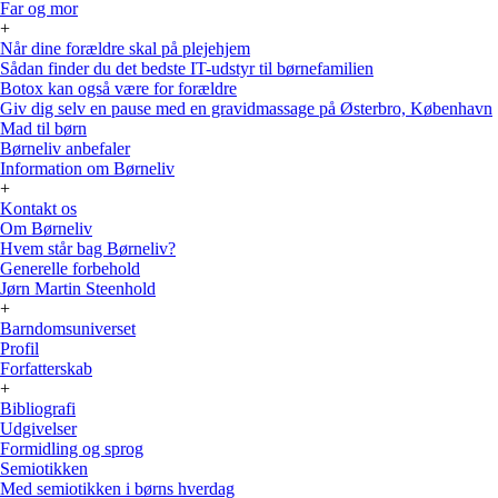
Far og mor
+
Når dine forældre skal på plejehjem
Sådan finder du det bedste IT-udstyr til børnefamilien
Botox kan også være for forældre
Giv dig selv en pause med en gravidmassage på Østerbro, København
Mad til børn
Børneliv anbefaler
Information om Børneliv
+
Kontakt os
Om Børneliv
Hvem står bag Børneliv?
Generelle forbehold
Jørn Martin Steenhold
+
Barndomsuniverset
Profil
Forfatterskab
+
Bibliografi
Udgivelser
Formidling og sprog
Semiotikken
Med semiotikken i børns hverdag