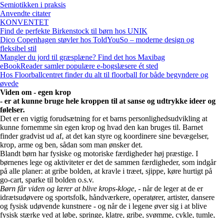
Semiotikken i praksis
Anvendte citater
KONVENTET
Find de perfekte Birkenstock til børn hos UNIK
Dico Copenhagen støvler hos ToldYouSo – moderne design og
fleksibel stil
Mangler du jord til græsplæne? Find det hos Maxibag
eBookReader samler populære e-bogslæsere ét sted
Hos Floorballcentret finder du alt til floorball for både begyndere og
øvede
Viden om - egen krop
- er at kunne bruge hele kroppen til at sanse og udtrykke ideer og
følelser.
Det er en vigtig forudsætning for et barns personlighedsudvikling at
kunne fornemme sin egen krop og hvad den kan bruges til. Barnet
finder gradvist ud af, at det kan styre og koordinere sine bevægelser,
krop, arme og ben, sådan som man ønsker det.
Blandt børn har fysiske og motoriske færdigheder høj præstige. I
børnenes lege og aktiviteter er det de sammen færdigheder, som indgår
på alle planer: at gribe bolden, at kravle i træet, sjippe, køre hurtigt på
go-cart, sparke til bolden o.s.v.
Børn får viden og lærer at blive krops-kloge
, - når de leger at de er
idrætsudøvere og sportsfolk, håndværkere, operatører, artister, dansere
og fysisk udøvende kunstnere - og når de i legene øver sig i at blive
fysisk stærke ved at løbe, springe, klatre, gribe, svømme, cykle, tumle,