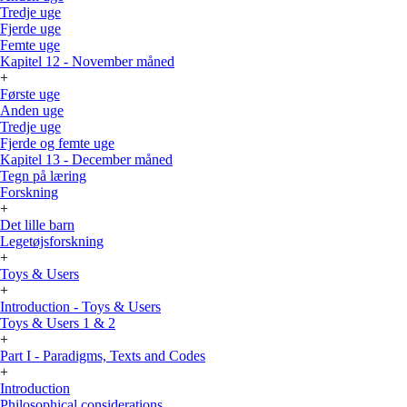
Tredje uge
Fjerde uge
Femte uge
Kapitel 12 - November måned
+
Første uge
Anden uge
Tredje uge
Fjerde og femte uge
Kapitel 13 - December måned
Tegn på læring
Forskning
+
Det lille barn
Legetøjsforskning
+
Toys & Users
+
Introduction - Toys & Users
Toys & Users 1 & 2
+
Part I - Paradigms, Texts and Codes
+
Introduction
Philosophical considerations