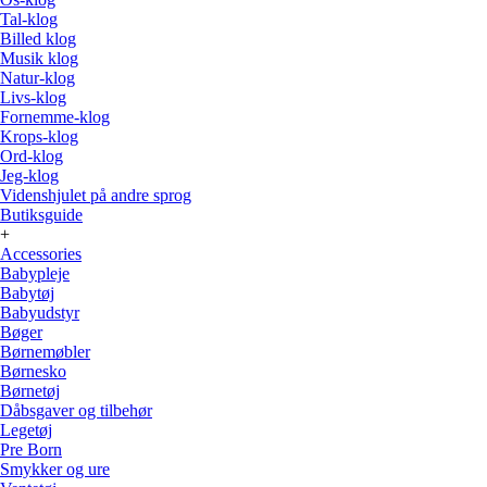
Tal-klog
Billed klog
Musik klog
Natur-klog
Livs-klog
Fornemme-klog
Krops-klog
Ord-klog
Jeg-klog
Videnshjulet på andre sprog
Butiksguide
+
Accessories
Babypleje
Babytøj
Babyudstyr
Bøger
Børnemøbler
Børnesko
Børnetøj
Dåbsgaver og tilbehør
Legetøj
Pre Born
Smykker og ure