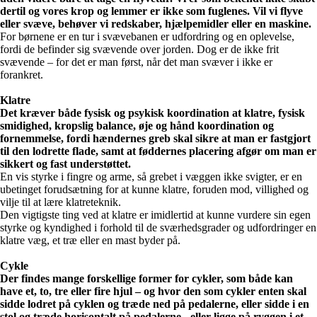
dertil og vores krop og lemmer er ikke som fuglenes. Vil vi flyve
eller svæve, behøver vi redskaber, hjælpemidler eller en maskine.
For børnene er en tur i svævebanen er udfordring og en oplevelse,
fordi de befinder sig svævende over jorden. Dog er de ikke frit
svævende – for det er man først, når det man svæver i ikke er
forankret.
Klatre
Det kræver både fysisk og psykisk koordination at klatre, fysisk
smidighed, kropslig balance, øje og hånd koordination og
fornemmelse, fordi hændernes greb skal sikre at man er fastgjort
til den lodrette flade, samt at føddernes placering afgør om man er
sikkert og fast understøttet.
En vis styrke i fingre og arme, så grebet i væggen ikke svigter, er en
ubetinget forudsætning for at kunne klatre, foruden mod, villighed og
vilje til at lære klatreteknik.
Den vigtigste ting ved at klatre er imidlertid at kunne vurdere sin egen
styrke og kyndighed i forhold til de sværhedsgrader og udfordringer en
klatre væg, et træ eller en mast byder på.
Cykle
Der findes mange forskellige former for cykler, som både kan
have et, to, tre eller fire hjul – og hvor den som cykler enten skal
sidde lodret på cyklen og træde ned på pedalerne, eller sidde i en
stol og træde horisontalt på pedalerne - eller ligge på ryggen i et