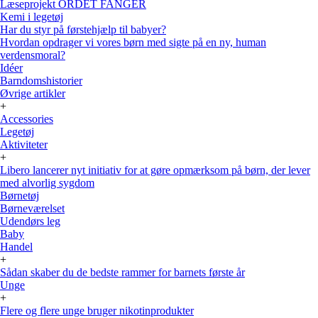
Læseprojekt ORDET FANGER
Kemi i legetøj
Har du styr på førstehjælp til babyer?
Hvordan opdrager vi vores børn med sigte på en ny, human
verdensmoral?
Idéer
Barndomshistorier
Øvrige artikler
+
Accessories
Legetøj
Aktiviteter
+
Libero lancerer nyt initiativ for at gøre opmærksom på børn, der lever
med alvorlig sygdom
Børnetøj
Børneværelset
Udendørs leg
Baby
Handel
+
Sådan skaber du de bedste rammer for barnets første år
Unge
+
Flere og flere unge bruger nikotinprodukter