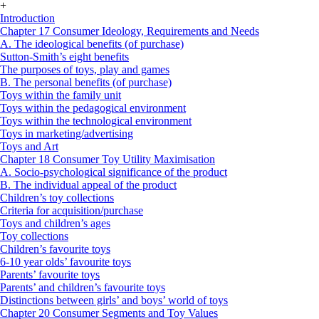
+
Introduction
Chapter 17 Consumer Ideology, Requirements and Needs
A. The ideological benefits (of purchase)
Sutton-Smith’s eight benefits
The purposes of toys, play and games
B. The personal benefits (of purchase)
Toys within the family unit
Toys within the pedagogical environment
Toys within the technological environment
Toys in marketing/advertising
Toys and Art
Chapter 18 Consumer Toy Utility Maximisation
A. Socio-psychological significance of the product
B. The individual appeal of the product
Children’s toy collections
Criteria for acquisition/purchase
Toys and children’s ages
Toy collections
Children’s favourite toys
6-10 year olds’ favourite toys
Parents’ favourite toys
Parents’ and children’s favourite toys
Distinctions between girls’ and boys’ world of toys
Chapter 20 Consumer Segments and Toy Values