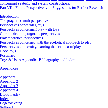
concerning strategic and system constructions.
Part VII - Future Perspectives and Suggestions for Further Research
+
Introduction
The pragmatic truth perspective
Perspectives concerning toys
Perspectives concerning play with toys
Communication pragmatic perspectives
Play theoretical perspectives
Perspectives concerned with the ecological approach to play
Perspectives concerning learning the “context of play”
Good toys
Postscript
Toys & Users Appendix, Bibliography and Index
+
Appendices
+
Appendix 1
Appendix 2
Appendix 3
Appendix 4
Bibliography
Index
Legeforskning
Spilforskning