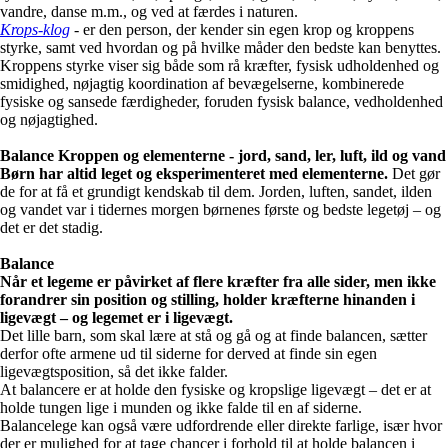
vandre, danse m.m., og ved at færdes i naturen.
Krops-klog
- er den person, der kender sin egen krop og kroppens
styrke, samt ved hvordan og på hvilke måder den bedste kan benyttes.
Kroppens styrke viser sig både som rå kræfter, fysisk udholdenhed og
smidighed, nøjagtig koordination af bevægelserne, kombinerede
fysiske og sansede færdigheder, foruden fysisk balance, vedholdenhed
og nøjagtighed.
Balance Kroppen og elementerne - jord, sand, ler, luft, ild og vand
Børn har altid leget og eksperimenteret med elementerne.
Det gør
de for at få et grundigt kendskab til dem. Jorden, luften, sandet, ilden
og vandet var i tidernes morgen børnenes første og bedste legetøj – og
det er det stadig.
Balance
Når et legeme er påvirket af flere kræfter fra alle sider, men ikke
forandrer sin position og stilling, holder kræfterne hinanden i
ligevægt – og legemet er i ligevægt.
Det lille barn, som skal lære at stå og gå og at finde balancen, sætter
derfor ofte armene ud til siderne for derved at finde sin egen
ligevægtsposition, så det ikke falder.
At balancere er at holde den fysiske og kropslige ligevægt – det er at
holde tungen lige i munden og ikke falde til en af siderne.
Balancelege kan også være udfordrende eller direkte farlige, især hvor
der er mulighed for at tage chancer i forhold til at holde balancen i