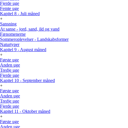
Fjerde uge
Femte uge
Kapitel 8 - Juli måned
+
Sansning
At sanse - jord, sand, ild og vand
Fænomenerne
Sommeroplevelser - Landskabsformer
Naturtyper
Kapitel 9 - August måned
+
Første uge
Anden uge
Tredje uge
Fjerde uge
Kapitel 10 - September måned
+
Første uge
Anden uge
Tredje uge
Fjerde uge
Kapitel 11 - Oktober måned
+
Første uge
Anden uge