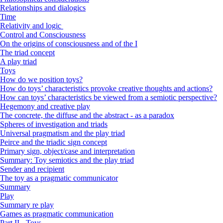
Relationships and dialogics
Time
Relativity and logic
Control and Consciousness
On the origins of consciousness and of the I
The triad concept
A play triad
Toys
How do we position toys?
How do toys’ characteristics provoke creative thoughts and actions?
How can toys’ characteristics be viewed from a semiotic perspective?
Hegemony and creative play
The concrete, the diffuse and the abstract - as a paradox
Spheres of investigation and triads
Universal pragmatism and the play triad
Peirce and the triadic sign concept
Primary sign, object/case and interpretation
Summary: Toy semiotics and the play triad
Sender and recipient
The toy as a pragmatic communicator
Summary
Play
Summary re play
Games as pragmatic communication
Part II - Toys