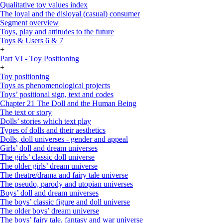
Qualitative toy values index
The loyal and the disloyal (casual) consumer
Segment overview
Toys, play and attitudes to the future
Toys & Users 6 & 7
+
Part VI - Toy Positioning
+
Toy positioning
Toys as phenomenological projects
Toys’ positional sign, text and codes
Chapter 21 The Doll and the Human Being
The text or story
Dolls’ stories which text play
Types of dolls and their aesthetics
Dolls, doll universes - gender and appeal
Girls’ doll and dream universes
The girls’ classic doll universe
The older girls’ dream universe
The theatre/drama and fairy tale universe
The pseudo, parody and utopian universes
Boys’ doll and dream universes
The boys’ classic figure and doll universe
The older boys’ dream universe
The boys’ fairy tale, fantasy and war universe