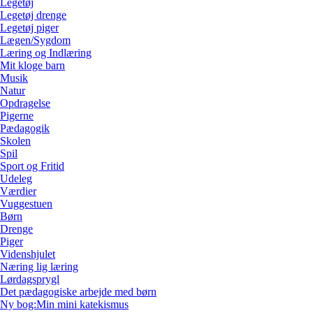
Legetøj
Legetøj drenge
Legetøj piger
Lægen/Sygdom
Læring og Indlæring
Mit kloge barn
Musik
Natur
Opdragelse
Pigerne
Pædagogik
Skolen
Spil
Sport og Fritid
Udeleg
Værdier
Vuggestuen
Børn
Drenge
Piger
Videnshjulet
Næring lig læring
Lørdagsprygl
Det pædagogiske arbejde med børn
Ny bog:Min mini katekismus