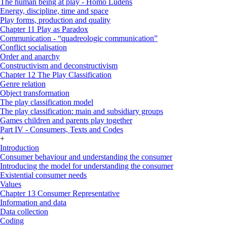
The human being at play - Homo Ludens
Energy, discipline, time and space
Play forms, production and quality
Chapter 11 Play as Paradox
Communication - “quadreologic communication”
Conflict socialisation
Order and anarchy
Constructivism and deconstructivism
Chapter 12 The Play Classification
Genre relation
Object transformation
The play classification model
The play classification: main and subsidiary groups
Games children and parents play together
Part IV - Consumers, Texts and Codes
+
Introduction
Consumer behaviour and understanding the consumer
Introducing the model for understanding the consumer
Existential consumer needs
Values
Chapter 13 Consumer Representative
Information and data
Data collection
Coding