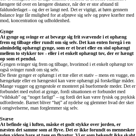
længere tid over en længere distance, når der er stor afstand til
faldunderlaget – og der er langt ned. Det er vigtigt, at børn gennem
balance lege får mulighed for at afprøve sig selv og prøve kræfter med
mod, koncentration og udholdenhed.
Gynge
At gynge og svinge er at bevæge sig frit svævende i et ophæng
frem og tilbage eller rundt om sig selv. Det kan enten foregå i en
almindelig ophængt gynge, som er et bræt eller en stol ophængt
mellem to stykker tov - eller i et enkelt ophængt tov, der er hængt
op som et pendul.
Gyngen svinger sig frem og tilbage, hvorimod i et enkelt ophængt tov
også svinger rundt om sig selv.
De fleste gynger er ophængt i et træ eller et stativ – mens en vugge, en
hængekøje eller en hængestol kan være ophængt på forskellige måder.
Mange vugger og gyngestole er monteret på bueformede meder. Det er
forbundet med eufori at gynge, fordi situationen er forbundet med
“vildskab” og “noget farligt” – og fordi det kan være fysisk og psykisk
udfordrende. Barnet bliver “høj” af nydelse og glemmer hvad der sker
i omgivelserne, man forglemmer sig selv.
Svæve
At befinde sig i luften, måske et godt stykke over jorden, er
næsten det samme som at flyve. Det er ikke forundt os mennesker
uden videre bare at tage en flyvetur. Vi er som bekendt ikke skabt