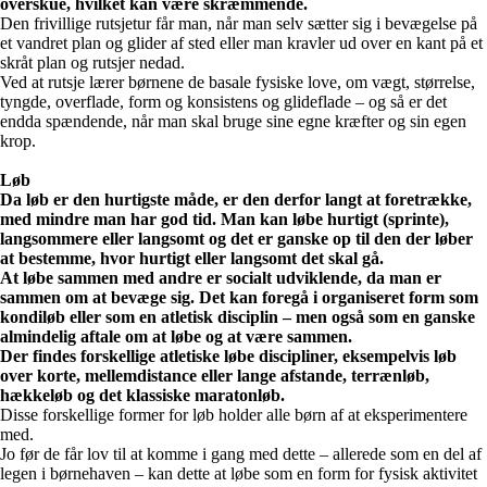
overskue, hvilket kan være skræmmende.
Den frivillige rutsjetur får man, når man selv sætter sig i bevægelse på
et vandret plan og glider af sted eller man kravler ud over en kant på et
skråt plan og rutsjer nedad.
Ved at rutsje lærer børnene de basale fysiske love, om vægt, størrelse,
tyngde, overflade, form og konsistens og glideflade – og så er det
endda spændende, når man skal bruge sine egne kræfter og sin egen
krop.
Løb
Da løb er den hurtigste måde, er den derfor langt at foretrække,
med mindre man har god tid. Man kan løbe hurtigt (sprinte),
langsommere eller langsomt og det er ganske op til den der løber
at bestemme, hvor hurtigt eller langsomt det skal gå.
At løbe sammen med andre er socialt udviklende, da man er
sammen om at bevæge sig. Det kan foregå i organiseret form som
kondiløb eller som en atletisk disciplin – men også som en ganske
almindelig aftale om at løbe og at være sammen.
Der findes forskellige atletiske løbe discipliner, eksempelvis løb
over korte, mellemdistance eller lange afstande, terrænløb,
hækkeløb og det klassiske maratonløb.
Disse forskellige former for løb holder alle børn af at eksperimentere
med.
Jo før de får lov til at komme i gang med dette – allerede som en del af
legen i børnehaven – kan dette at løbe som en form for fysisk aktivitet