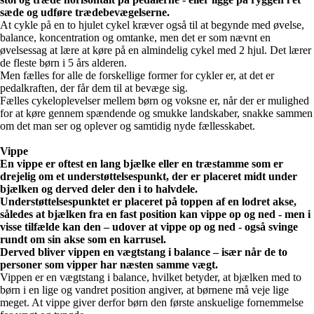
sæde og udføre trædebevægelserne.
At cykle på en to hjulet cykel kræver også til at begynde med øvelse,
balance, koncentration og omtanke, men det er som nævnt en
øvelsessag at lære at køre på en almindelig cykel med 2 hjul. Det lærer
de fleste børn i 5 års alderen.
Men fælles for alle de forskellige former for cykler er, at det er
pedalkraften, der får dem til at bevæge sig.
Fælles cykeloplevelser mellem børn og voksne er, når der er mulighed
for at køre gennem spændende og smukke landskaber, snakke sammen
om det man ser og oplever og samtidig nyde fællesskabet.
Vippe
En vippe er oftest en lang bjælke eller en træstamme som er
drejelig om et understøttelsespunkt, der er placeret midt under
bjælken og derved deler den i to halvdele.
Understøttelsespunktet er placeret på toppen af en lodret akse,
således at bjælken fra en fast position kan vippe op og ned - men i
visse tilfælde kan den – udover at vippe op og ned - også svinge
rundt om sin akse som en karrusel.
Derved bliver vippen en vægtstang i balance – især når de to
personer som vipper har næsten samme vægt.
Vippen er en vægtstang i balance, hvilket betyder, at bjælken med to
børn i en lige og vandret position angiver, at børnene må veje lige
meget. At vippe giver derfor børn den første anskuelige fornemmelse