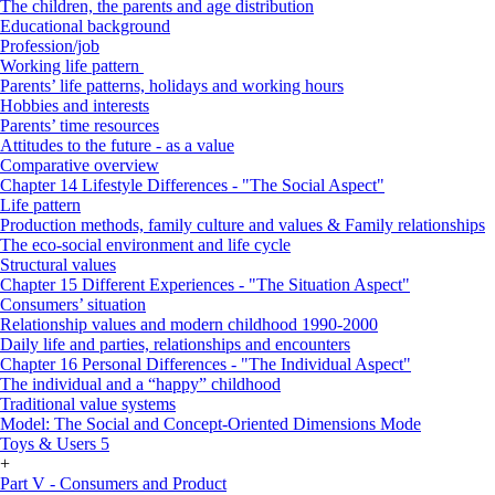
The children, the parents and age distribution
Educational background
Profession/job
Working life pattern
Parents’ life patterns, holidays and working hours
Hobbies and interests
Parents’ time resources
Attitudes to the future - as a value
Comparative overview
Chapter 14 Lifestyle Differences - "The Social Aspect"
Life pattern
Production methods, family culture and values & Family relationships
The eco-social environment and life cycle
Structural values
Chapter 15 Different Experiences - "The Situation Aspect"
Consumers’ situation
Relationship values and modern childhood 1990-2000
Daily life and parties, relationships and encounters
Chapter 16 Personal Differences - "The Individual Aspect"
The individual and a “happy” childhood
Traditional value systems
Model: The Social and Concept-Oriented Dimensions Mode
Toys & Users 5
+
Part V - Consumers and Product