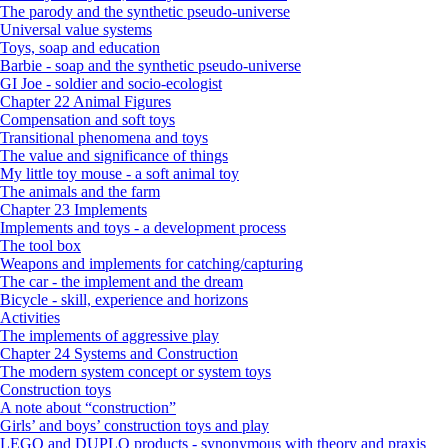
The parody and the synthetic pseudo-universe
Universal value systems
Toys, soap and education
Barbie - soap and the synthetic pseudo-universe
GI Joe - soldier and socio-ecologist
Chapter 22 Animal Figures
Compensation and soft toys
Transitional phenomena and toys
The value and significance of things
My little toy mouse - a soft animal toy
The animals and the farm
Chapter 23 Implements
Implements and toys - a development process
The tool box
Weapons and implements for catching/capturing
The car - the implement and the dream
Bicycle - skill, experience and horizons
Activities
The implements of aggressive play
Chapter 24 Systems and Construction
The modern system concept or system toys
Construction toys
A note about “construction”
Girls’ and boys’ construction toys and play
LEGO and DUPLO products - synonymous with theory and praxis