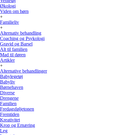
Ventetøj
Økologi
Viden om børn
+
Familieliv
+
Alternativ behandling
Coaching og Psykologi
Gravid og Barsel
Alt til familien
Mad til døren
Artikler
+
Alternative behandlinger
Babylegetøj
Babyliv
Børnehaven
Diverse
Drengene
Familien
Fredagsføljetonen
Fremtiden
Kreativitet
Krop og Ernæring
Leg