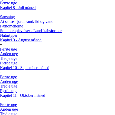
Femte uge
Kapitel 8 - Juli måned
+
Sansning
At sanse - jord, sand, ild og vand
Fænomenerne
Sommeroplevelser - Landskabsformer
Naturtyper
Kapitel 9 - August måned
+
Første uge
Anden uge
Tredje uge
Fjerde uge
Kapitel 10 - September måned
+
Første uge
Anden uge
Tredje uge
Fjerde uge
Kapitel 11 - Oktober måned
+
Første uge
Anden uge
Tredje uge