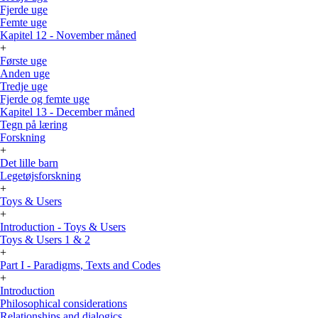
Fjerde uge
Femte uge
Kapitel 12 - November måned
+
Første uge
Anden uge
Tredje uge
Fjerde og femte uge
Kapitel 13 - December måned
Tegn på læring
Forskning
+
Det lille barn
Legetøjsforskning
+
Toys & Users
+
Introduction - Toys & Users
Toys & Users 1 & 2
+
Part I - Paradigms, Texts and Codes
+
Introduction
Philosophical considerations
Relationships and dialogics