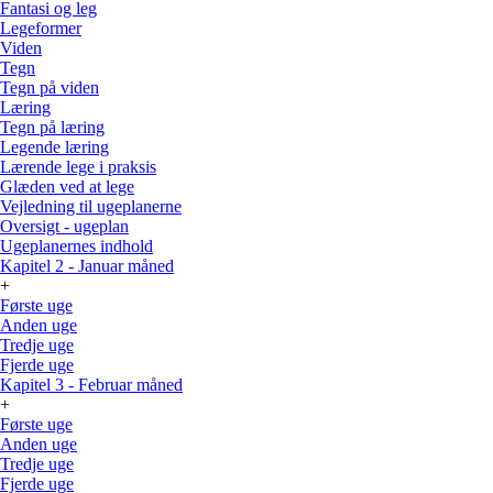
Fantasi og leg
Legeformer
Viden
Tegn
Tegn på viden
Læring
Tegn på læring
Legende læring
Lærende lege i praksis
Glæden ved at lege
Vejledning til ugeplanerne
Oversigt - ugeplan
Ugeplanernes indhold
Kapitel 2 - Januar måned
+
Første uge
Anden uge
Tredje uge
Fjerde uge
Kapitel 3 - Februar måned
+
Første uge
Anden uge
Tredje uge
Fjerde uge