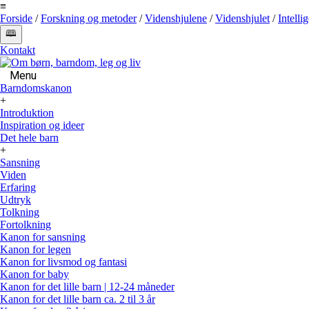
≡
Forside
/
Forskning og metoder
/
Videnshjulene
/
Videnshjulet
/
Intelli
🕮
Kontakt
Menu
Barndomskanon
+
Introduktion
Inspiration og ideer
Det hele barn
+
Sansning
Viden
Erfaring
Udtryk
Tolkning
Fortolkning
Kanon for sansning
Kanon for legen
Kanon for livsmod og fantasi
Kanon for baby
Kanon for det lille barn | 12-24 måneder
Kanon for det lille barn ca. 2 til 3 år