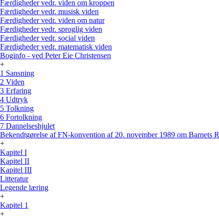
Færdigheder vedr. viden om kroppen
Færdigheder vedr. musisk viden
Færdigheder vedr. viden om natur
Færdigheder vedr. sproglig viden
Færdigheder vedr. social viden
Færdigheder vedr. matematisk viden
Boginfo - ved Peter Eie Christensen
+
1 Sansning
2 Viden
3 Erfaring
4 Udtryk
5 Tolkning
6 Fortolkning
7 Dannelseshjulet
Bekendtgørelse af FN-konvention af 20. november 1989 om Barnets R
+
Kapitel I
Kapitel II
Kapitel III
Litteratur
Legende læring
+
Kapitel 1
+