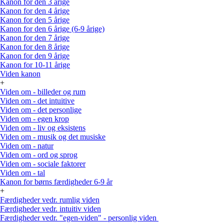
Kanon for den 3 årige
Kanon for den 4 årige
Kanon for den 5 årige
Kanon for den 6 årige (6-9 årige)
Kanon for den 7 årige
Kanon for den 8 årige
Kanon for den 9 årige
Kanon for 10-11 årige
Viden kanon
+
Viden om - billeder og rum
Viden om - det intuitive
Viden om - det personlige
Viden om - egen krop
Viden om - liv og eksistens
Viden om - musik og det musiske
Viden om - natur
Viden om - ord og sprog
Viden om - sociale faktorer
Viden om - tal
Kanon for børns færdigheder 6-9 år
+
Færdigheder vedr. rumlig viden
Færdigheder vedr. intuitiv viden
Færdigheder vedr. "egen-viden" - personlig viden