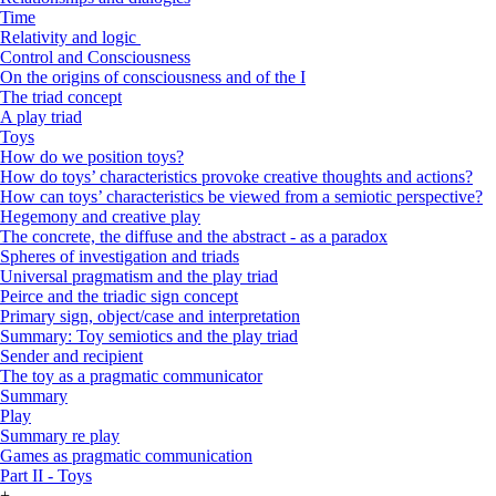
Time
Relativity and logic
Control and Consciousness
On the origins of consciousness and of the I
The triad concept
A play triad
Toys
How do we position toys?
How do toys’ characteristics provoke creative thoughts and actions?
How can toys’ characteristics be viewed from a semiotic perspective?
Hegemony and creative play
The concrete, the diffuse and the abstract - as a paradox
Spheres of investigation and triads
Universal pragmatism and the play triad
Peirce and the triadic sign concept
Primary sign, object/case and interpretation
Summary: Toy semiotics and the play triad
Sender and recipient
The toy as a pragmatic communicator
Summary
Play
Summary re play
Games as pragmatic communication
Part II - Toys
+