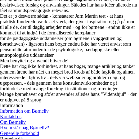
beskrivelser, forslag og anvisninger. Således har hans idéer allerede nu
fået samfundspædagogisk relevans.
Det er jo desværre sådan - konstaterer Jørn Martin tørt - at hans
praktisk funderede værk - et værk, der giver inspiration og gå på mod
til alle de, der til daglig arbejder med - og for børnene - endnu ikke er
kommet til at indgå i de formaliserede læreplaner
for de pædagogiske uddannelser (om børnene i vuggestuen og
børnehaven) - ligesom hans bøger endnu ikke har været anvist som
pensumlitteratur indenfor de psykologiske, pædagogiske eller
antropologiske uddannelser.
Men benyttet og anvendt bliver de!
Dette har dog ikke forhindret, at hans bøger, mange artikler og tanker
gennem årene har nået en meget bred kreds af både fagfolk og almen
interesserede i børns liv - dels via web-sider og artikler i dag- og
ugepressen, - dels gennem hans konsulentvirksomheder og i
forbindelse med mange foredrag i institutioner og foreninger.
Mange børnehaver og sfo'er anvender således hans "Videnshjul" - der
er udgivet på 8 sprog.
Information
Information om Børneliv
Kontakt os
Om Børneliv
Hvem står bag Børneliv?
Generelle forbehold
Børneliv.dk