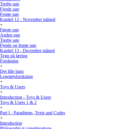
Tredje uge
Fjerde uge
Femte uge
Kapitel 12 - November måned
+
Første uge
Anden uge
Tredje uge
Fjerde og femte uge
Kapitel 13 - December måned
Tegn på læring
Forskning
+
Det lille barn
Legetøjsforskning
+
Toys & Users
+
Introduction - Toys & Users
Toys & Users 1 & 2
+
Part I - Paradigms, Texts and Codes
+
Introduction
Philosophical considerations