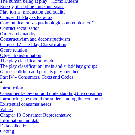
The human being at play - Homo Ludens
Energy, discipline, time and space
Play forms, production and quality
Chapter 11 Play as Paradox
Communication - “quadreologic communication”
Conflict socialisation
Order and anarchy
Constructivism and deconstructivism
Chapter 12 The Play Classification
Genre relation
Object transformation
The play classification model
The play classification: main and subsidiary groups
Games children and parents play together
Part IV - Consumers, Texts and Codes
+
Introduction
Consumer behaviour and understanding the consumer
Introducing the model for understanding the consumer
Existential consumer needs
Values
Chapter 13 Consumer Representative
Information and data
Data collection
Coding