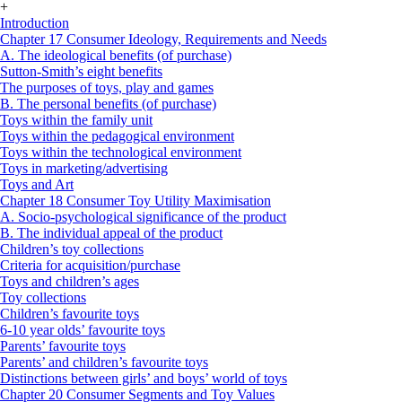
+
Introduction
Chapter 17 Consumer Ideology, Requirements and Needs
A. The ideological benefits (of purchase)
Sutton-Smith’s eight benefits
The purposes of toys, play and games
B. The personal benefits (of purchase)
Toys within the family unit
Toys within the pedagogical environment
Toys within the technological environment
Toys in marketing/advertising
Toys and Art
Chapter 18 Consumer Toy Utility Maximisation
A. Socio-psychological significance of the product
B. The individual appeal of the product
Children’s toy collections
Criteria for acquisition/purchase
Toys and children’s ages
Toy collections
Children’s favourite toys
6-10 year olds’ favourite toys
Parents’ favourite toys
Parents’ and children’s favourite toys
Distinctions between girls’ and boys’ world of toys
Chapter 20 Consumer Segments and Toy Values