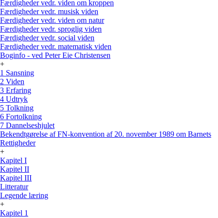
Færdigheder vedr. viden om kroppen
Færdigheder vedr. musisk viden
Færdigheder vedr. viden om natur
Færdigheder vedr. sproglig viden
Færdigheder vedr. social viden
Færdigheder vedr. matematisk viden
Boginfo - ved Peter Eie Christensen
+
1 Sansning
2 Viden
3 Erfaring
4 Udtryk
5 Tolkning
6 Fortolkning
7 Dannelseshjulet
Bekendtgørelse af FN-konvention af 20. november 1989 om Barnets
Rettigheder
+
Kapitel I
Kapitel II
Kapitel III
Litteratur
Legende læring
+
Kapitel 1