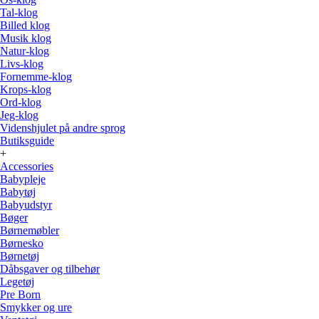
Tal-klog
Billed klog
Musik klog
Natur-klog
Livs-klog
Fornemme-klog
Krops-klog
Ord-klog
Jeg-klog
Videnshjulet på andre sprog
Butiksguide
+
Accessories
Babypleje
Babytøj
Babyudstyr
Bøger
Børnemøbler
Børnesko
Børnetøj
Dåbsgaver og tilbehør
Legetøj
Pre Born
Smykker og ure