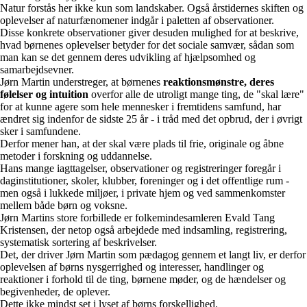
Natur forstås her ikke kun som landskaber. Også årstidernes skiften og
oplevelser af naturfænomener indgår i paletten af observationer.
Disse konkrete observationer giver desuden mulighed for at beskrive,
hvad børnenes oplevelser betyder for det sociale samvær, sådan som
man kan se det gennem deres udvikling af hjælpsomhed og
samarbejdsevner.
Jørn Martin understreger, at børnenes
reaktionsmønstre, deres
følelser og intuition
overfor alle de utroligt mange ting, de "skal lære"
for at kunne agere som hele mennesker i fremtidens samfund, har
ændret sig indenfor de sidste 25 år - i tråd med det opbrud, der i øvrigt
sker i samfundene.
Derfor mener han, at der skal være plads til frie, originale og åbne
metoder i forskning og uddannelse.
Hans mange iagttagelser, observationer og registreringer foregår i
daginstitutioner, skoler, klubber, foreninger og i det offentlige rum -
men også i lukkede miljøer, i private hjem og ved sammenkomster
mellem både børn og voksne.
Jørn Martins store forbillede er folkemindesamleren Evald Tang
Kristensen, der netop også arbejdede med indsamling, registrering,
systematisk sortering af beskrivelser.
Det, der driver Jørn Martin som pædagog gennem et langt liv, er derfor
oplevelsen af børns nysgerrighed og interesser, handlinger og
reaktioner i forhold til de ting, børnene møder, og de hændelser og
begivenheder, de oplever.
Dette ikke mindst set i lyset af børns forskellighed.