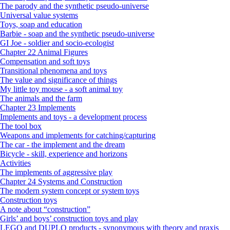
The parody and the synthetic pseudo-universe
Universal value systems
Toys, soap and education
Barbie - soap and the synthetic pseudo-universe
GI Joe - soldier and socio-ecologist
Chapter 22 Animal Figures
Compensation and soft toys
Transitional phenomena and toys
The value and significance of things
My little toy mouse - a soft animal toy
The animals and the farm
Chapter 23 Implements
Implements and toys - a development process
The tool box
Weapons and implements for catching/capturing
The car - the implement and the dream
Bicycle - skill, experience and horizons
Activities
The implements of aggressive play
Chapter 24 Systems and Construction
The modern system concept or system toys
Construction toys
A note about “construction”
Girls’ and boys’ construction toys and play
LEGO and DUPLO products - synonymous with theory and praxis