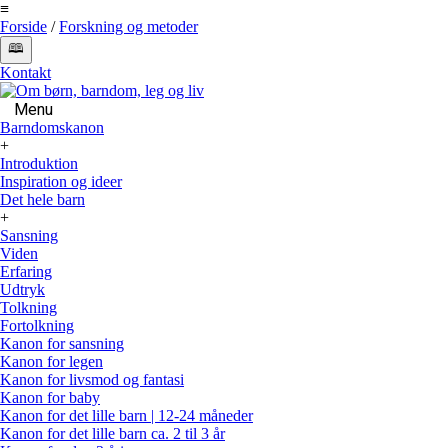
≡
Forside
/
Forskning og metoder
🕮
Kontakt
Menu
Barndomskanon
+
Introduktion
Inspiration og ideer
Det hele barn
+
Sansning
Viden
Erfaring
Udtryk
Tolkning
Fortolkning
Kanon for sansning
Kanon for legen
Kanon for livsmod og fantasi
Kanon for baby
Kanon for det lille barn | 12-24 måneder
Kanon for det lille barn ca. 2 til 3 år