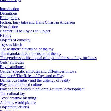
+
Introduction
Definitions
Bibiography
Fiction, fairy tales and Hans Christian Andersen
Non-fiction
Chapter 5 The Toy as an Object
History
Objects of curiosity
Toys as kitsch
The aesthetic dimension of the toy
The manufactured dimension of the toy
The gender-specific appeal of toys and the set of toy attributes
Girls’ attributes
Boys’ attributes
Gender-specific attributes and differences in toys
Chapter 6 The Roles of Toys and of Play
Dangerous fantasy and the urgency of reality
Play and childhood culture
Play and the phases in children’s cultural development
The cultural toy
Toys’ creative meaning
A child’s world picture
Objectivity criteria