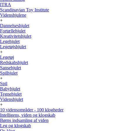
ITRA
Scandinavian Toy Institute
Videnshjulene
+
Dannelseshjulet
Fortællehjulet
Kreativitetshjulet
Legehjulet
Legetøjshjulet
+
Legetøj
Redskabshjulet
Sansehjulet
Spilhjulet
+
Spil
Babyhjulet
Tegnehjulet
Videnshjulet
+
10 vidensområder - 100 klogheder
Intelligens, viden og klogskab
Børns indsamling af viden
Leg og klogskab
Os-klog