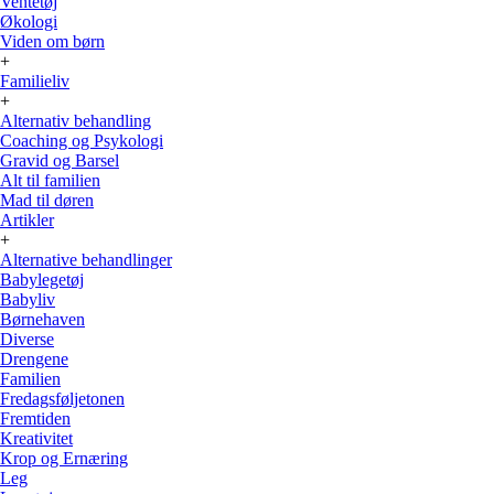
Ventetøj
Økologi
Viden om børn
+
Familieliv
+
Alternativ behandling
Coaching og Psykologi
Gravid og Barsel
Alt til familien
Mad til døren
Artikler
+
Alternative behandlinger
Babylegetøj
Babyliv
Børnehaven
Diverse
Drengene
Familien
Fredagsføljetonen
Fremtiden
Kreativitet
Krop og Ernæring
Leg