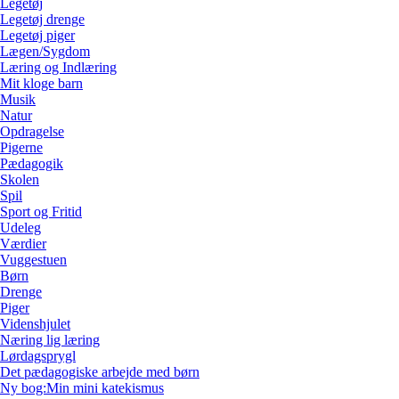
Legetøj
Legetøj drenge
Legetøj piger
Lægen/Sygdom
Læring og Indlæring
Mit kloge barn
Musik
Natur
Opdragelse
Pigerne
Pædagogik
Skolen
Spil
Sport og Fritid
Udeleg
Værdier
Vuggestuen
Børn
Drenge
Piger
Videnshjulet
Næring lig læring
Lørdagsprygl
Det pædagogiske arbejde med børn
Ny bog:Min mini katekismus