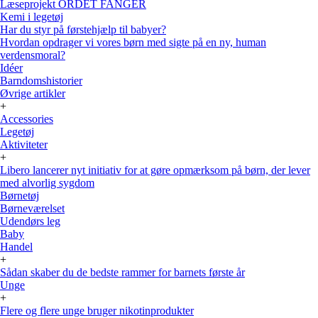
Læseprojekt ORDET FANGER
Kemi i legetøj
Har du styr på førstehjælp til babyer?
Hvordan opdrager vi vores børn med sigte på en ny, human
verdensmoral?
Idéer
Barndomshistorier
Øvrige artikler
+
Accessories
Legetøj
Aktiviteter
+
Libero lancerer nyt initiativ for at gøre opmærksom på børn, der lever
med alvorlig sygdom
Børnetøj
Børneværelset
Udendørs leg
Baby
Handel
+
Sådan skaber du de bedste rammer for barnets første år
Unge
+
Flere og flere unge bruger nikotinprodukter