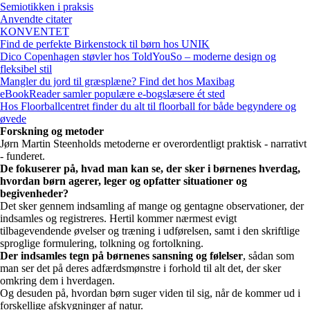
Semiotikken i praksis
Anvendte citater
KONVENTET
Find de perfekte Birkenstock til børn hos UNIK
Dico Copenhagen støvler hos ToldYouSo – moderne design og
fleksibel stil
Mangler du jord til græsplæne? Find det hos Maxibag
eBookReader samler populære e-bogslæsere ét sted
Hos Floorballcentret finder du alt til floorball for både begyndere og
øvede
Forskning og metoder
Jørn Martin Steenholds metoderne er overordentligt praktisk - narrativt
- funderet.
De fokuserer på, hvad man kan se, der sker i børnenes hverdag,
hvordan børn agerer, leger og opfatter situationer og
begivenheder?
Det sker gennem indsamling af mange og gentagne observationer, der
indsamles og registreres. Hertil kommer nærmest evigt
tilbagevendende øvelser og træning i udførelsen, samt i den skriftlige
sproglige formulering, tolkning og fortolkning.
Der indsamles tegn på børnenes sansning og følelser
, sådan som
man ser det på deres adfærdsmønstre i forhold til alt det, der sker
omkring dem i hverdagen.
Og desuden på, hvordan børn suger viden til sig, når de kommer ud i
forskellige afskygninger af natur.