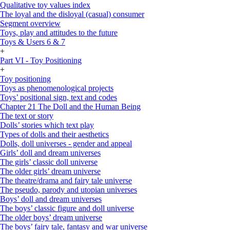
Qualitative toy values index
The loyal and the disloyal (casual) consumer
Segment overview
Toys, play and attitudes to the future
Toys & Users 6 & 7
+
Part VI - Toy Positioning
+
Toy positioning
Toys as phenomenological projects
Toys’ positional sign, text and codes
Chapter 21 The Doll and the Human Being
The text or story
Dolls’ stories which text play
Types of dolls and their aesthetics
Dolls, doll universes - gender and appeal
Girls’ doll and dream universes
The girls’ classic doll universe
The older girls’ dream universe
The theatre/drama and fairy tale universe
The pseudo, parody and utopian universes
Boys’ doll and dream universes
The boys’ classic figure and doll universe
The older boys’ dream universe
The boys’ fairy tale, fantasy and war universe