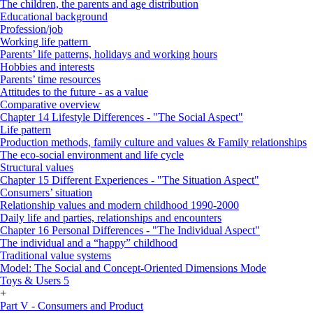
The children, the parents and age distribution
Educational background
Profession/job
Working life pattern
Parents’ life patterns, holidays and working hours
Hobbies and interests
Parents’ time resources
Attitudes to the future - as a value
Comparative overview
Chapter 14 Lifestyle Differences - "The Social Aspect"
Life pattern
Production methods, family culture and values & Family relationships
The eco-social environment and life cycle
Structural values
Chapter 15 Different Experiences - "The Situation Aspect"
Consumers’ situation
Relationship values and modern childhood 1990-2000
Daily life and parties, relationships and encounters
Chapter 16 Personal Differences - "The Individual Aspect"
The individual and a “happy” childhood
Traditional value systems
Model: The Social and Concept-Oriented Dimensions Mode
Toys & Users 5
+
Part V - Consumers and Product