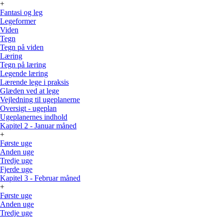
+
Fantasi og leg
Legeformer
Viden
Tegn
Tegn på viden
Læring
Tegn på læring
Legende læring
Lærende lege i praksis
Glæden ved at lege
Vejledning til ugeplanerne
Oversigt - ugeplan
Ugeplanernes indhold
Kapitel 2 - Januar måned
+
Første uge
Anden uge
Tredje uge
Fjerde uge
Kapitel 3 - Februar måned
+
Første uge
Anden uge
Tredje uge