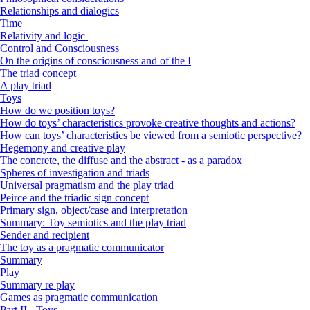
Relationships and dialogics
Time
Relativity and logic
Control and Consciousness
On the origins of consciousness and of the I
The triad concept
A play triad
Toys
How do we position toys?
How do toys’ characteristics provoke creative thoughts and actions?
How can toys’ characteristics be viewed from a semiotic perspective?
Hegemony and creative play
The concrete, the diffuse and the abstract - as a paradox
Spheres of investigation and triads
Universal pragmatism and the play triad
Peirce and the triadic sign concept
Primary sign, object/case and interpretation
Summary: Toy semiotics and the play triad
Sender and recipient
The toy as a pragmatic communicator
Summary
Play
Summary re play
Games as pragmatic communication
Part II - Toys