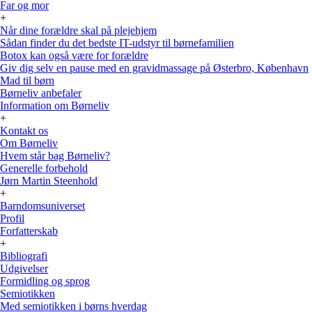
Far og mor
+
Når dine forældre skal på plejehjem
Sådan finder du det bedste IT-udstyr til børnefamilien
Botox kan også være for forældre
Giv dig selv en pause med en gravidmassage på Østerbro, København
Mad til børn
Børneliv anbefaler
Information om Børneliv
+
Kontakt os
Om Børneliv
Hvem står bag Børneliv?
Generelle forbehold
Jørn Martin Steenhold
+
Barndomsuniverset
Profil
Forfatterskab
+
Bibliografi
Udgivelser
Formidling og sprog
Semiotikken
Med semiotikken i børns hverdag