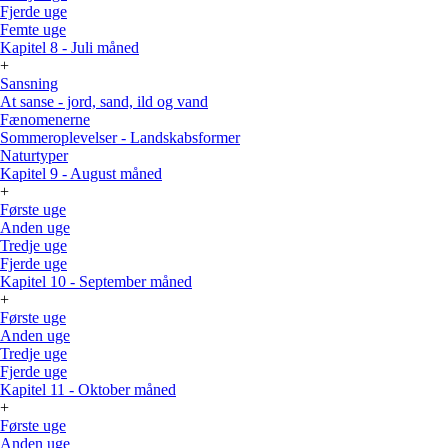
Fjerde uge
Femte uge
Kapitel 8 - Juli måned
+
Sansning
At sanse - jord, sand, ild og vand
Fænomenerne
Sommeroplevelser - Landskabsformer
Naturtyper
Kapitel 9 - August måned
+
Første uge
Anden uge
Tredje uge
Fjerde uge
Kapitel 10 - September måned
+
Første uge
Anden uge
Tredje uge
Fjerde uge
Kapitel 11 - Oktober måned
+
Første uge
Anden uge