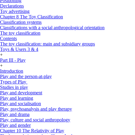
Positioning
Declarations
Toy advertising
Chapter 8 The Toy Classification
Classification systems
Classifications with a social anthropological orientation
The toy classification
Contents
The toy classification: main and subsidiary groups
Toys & Users 3 & 4
+
Part III - Play
+
Introduction
Play and the person-at-play
Types of Play
Studies in play
Play and development
Play and learning
Play and socialisation
Play, psychoanalysis and play therapy
Play and drama
Play, culture and social anthropology
Play and gender
Chapter 10 The Relativity of Play