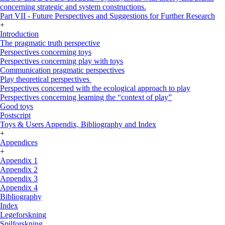
concerning strategic and system constructions.
Part VII - Future Perspectives and Suggestions for Further Research
+
Introduction
The pragmatic truth perspective
Perspectives concerning toys
Perspectives concerning play with toys
Communication pragmatic perspectives
Play theoretical perspectives
Perspectives concerned with the ecological approach to play
Perspectives concerning learning the “context of play”
Good toys
Postscript
Toys & Users Appendix, Bibliography and Index
+
Appendices
+
Appendix 1
Appendix 2
Appendix 3
Appendix 4
Bibliography
Index
Legeforskning
Spilforskning