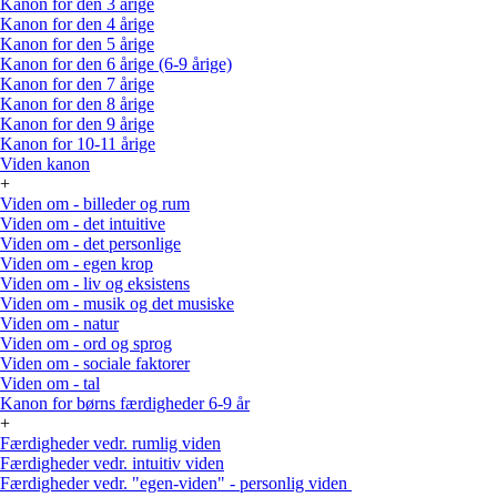
Kanon for den 3 årige
Kanon for den 4 årige
Kanon for den 5 årige
Kanon for den 6 årige (6-9 årige)
Kanon for den 7 årige
Kanon for den 8 årige
Kanon for den 9 årige
Kanon for 10-11 årige
Viden kanon
+
Viden om - billeder og rum
Viden om - det intuitive
Viden om - det personlige
Viden om - egen krop
Viden om - liv og eksistens
Viden om - musik og det musiske
Viden om - natur
Viden om - ord og sprog
Viden om - sociale faktorer
Viden om - tal
Kanon for børns færdigheder 6-9 år
+
Færdigheder vedr. rumlig viden
Færdigheder vedr. intuitiv viden
Færdigheder vedr. "egen-viden" - personlig viden