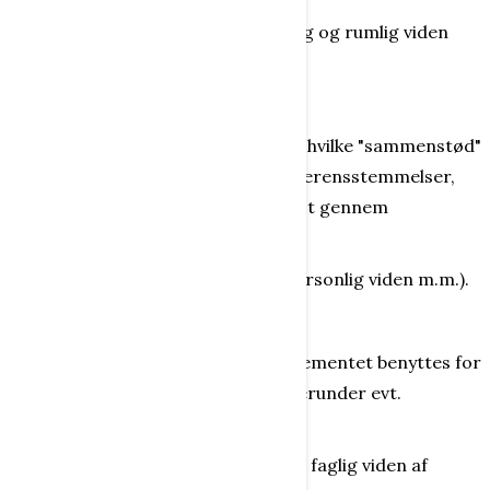
(Fremstillingen tilfører især sproglig og rumlig viden
m.m.).
Konflikt
Er i det hele taget spørgsmålet om, hvilke "sammenstød"
der kan anvendes for at løse de uoverensstemmelser,
der kan opstå, og som forventes løst gennem
forhandling.
(Konflikter tilfører især social og personlig viden m.m.).
Konkurrence
I hvor høj grad skal konkurrence-elementet benyttes for
at fremme udvikling og dannelse, herunder evt.
belønning og straf som metode?
(Konkurrence tilfører især social og faglig viden af