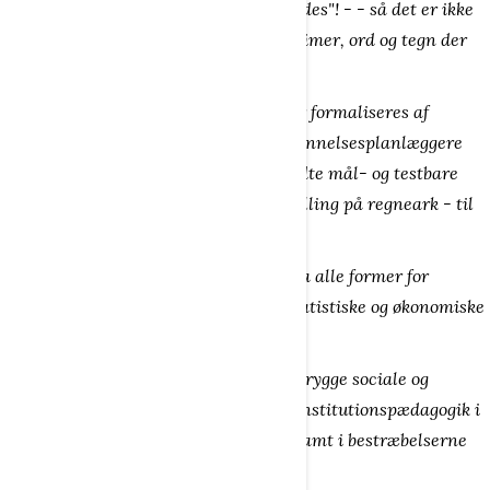
uddannelse! Dannelse kan ikke "påfyldes"! - - så det er ikke
gode testresultater, eksaminationer, timer, ord og tegn der
er afgørende for, om livet lykkes.
Dannelse kan ikke lovbestemmes eller formaliseres af
skiftende ministre eller statslige uddannelsesplanlæggere
på statslige institutioner ud fra såkaldte mål- og testbare
public management systemer til opstilling på regneark - til
senere
evaluering af evidens.
Dannelsesprocessen er totalt frisat fra alle former for
nyttige kalkulationer, prognoser og statistiske og økonomiske
beregninger.
Dannelsen afhænger ene og alene af trygge sociale og
demokratiske fællesskaber, fornuftig institutionspædagogik i
børnehave, skole og frit foreningsliv, samt i bestræbelserne
for lighed mellem deltagerne.