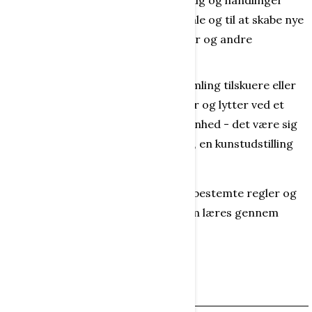
Aktørens tilsigtede og utilsigtede valg og handlinger
medvirker både til at fastholde gamle og til at skabe nye
handlingsregler, sociale institutioner og andre
samfundsmæssige strukturer.
Publikum
- er en (ofte større) samling tilskuere eller
tilhørere, der ser på og iagttager og lytter ved et
arrangement eller ved en begivenhed - det være sig
en teaterforestilling, en koncert, en kunstudstilling
eller en sportsbegivenhed.
For et publikum er der altid ganske bestemte regler og
normer for adfærd og opførsel, som læres gennem
deltagelse.
10 Dannelseselementer