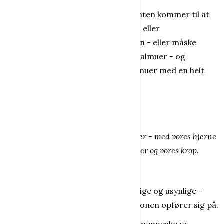
Det kan også være en voksen, der enten kommer til at
tænke på kunstværker med valmuer, eller
birkesrundstykkerne søndag morgen - eller måske
tænker på et land, hvor der vokser valmuer - og
opiumsproduktion (i øvrigt med valmuer med en helt
anden farve!).
Sagt på en anden og kortere måde:
Vi registrerer - med vore sanser
Vi registrerer og fordøjer, perciperer - med vores hjerne
Vi handler, agerer - med vore tanker og vores krop.
Adfærd
Adfærd er et menneskes - både synlige og usynlige -
handlinger og aktioner, måden personen opfører sig på.