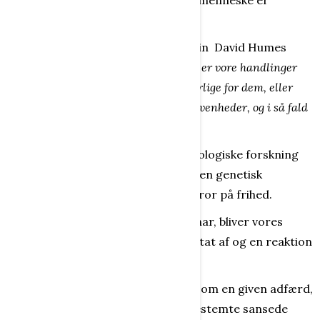
Man kan så spørge, om det enkelte menneske er
ansvarlig for sine egne handlinger?
I den forbindelse nævner Jørn Martin David Humes
berømte dilemma, som lyder:
Enten er vore handlinger
årsagsbestemte, og så er vi ikke ansvarlige for dem, eller
også er de et resultat af tilfældige begivenheder, og i så fald
er vi heller ikke ansvarlige for dem!
Skismaet heri er, at den moderne biologiske forskning
har opdelt mennesker, som tror på en genetisk
determinisme og mennesker, som tror på frihed.
Uanset hvilket udgangspunkt, man har, bliver vores
handlinger altid udført som et resultat af og en reaktion
på en masse sansede indtryk.
Aktionen eller reaktionen, som ses som en given adfærd,
foregår her og nu. Reaktionen på bestemte sansede