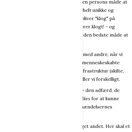
omfatter alle stabile elementer ved en persons måde at
bruge sig selv på og ved en persons helt unikke og
personlige adfærd og opførsel. Jeg bliver "klog" på
mange forskellige måder - og reagerer klogt! - og
fornuftigt! - fordi jeg tror, at det er den bedste måde at
reagere på.
Når vi opsøger og handler sammen med andre, når vi
færdes i naturen og i vores urbane, menneskeskabte
verden, fyldt med menneskeskabt infrastruktur (skilte,
bygninger, kort, reklamer osv.), handler vi forskelligt.
Den måde, mennesker reagerer på - den adfærd, de
udviser i kontakten til andre - må
tolkes
for at kunne
forklare og få os til at forstå enkelthændelsernes
betydning heri.
Vedr. den urbane verden gælder noget andet. Her skal et