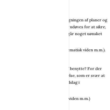
forskellig slags m.m.).
Kontrol
Er selve undersøgelsen eller overvågningen af planer og
processer, hændelser og forløb, der udøves for at sikre,
at alt er i orden, og at der ikke foregår noget uønsket
eller ulovligt.
(Kontrol tilfører især social og matematisk viden m.m.).
Lidenskab
Hvilke følelser er det fordelagtigt af benytte? For der
skal også være plads til voldsom følelse, som er svær at
kontrollere, og som ofte giver sig udslag i
uhensigtsmæssig adfærd.
(Lidenskab tilfører især eksistentiel viden m.m.)
Mestring