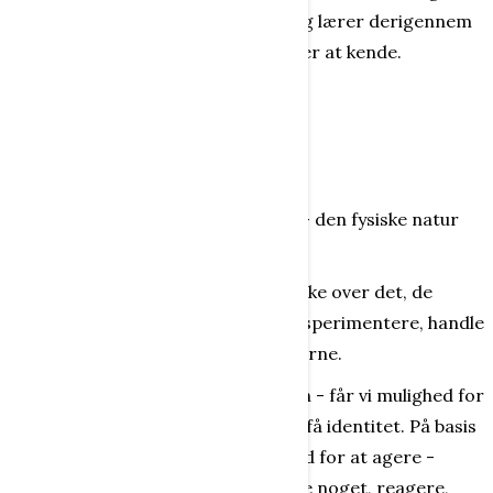
langsomt sin personlige identitet og lærer derigennem
sig selv og sine stærke og svage sider at kende.
Barnet bliver ”klog” på sig selv.
Identitet og viden
Børn vil gerne ”vide noget”!
De vil vide noget om alt det, de ser - den fysiske natur
fyldt med forskellige genstande.
De vil også gerne snakke om og tænke over det, de
opdager. Og de vil gerne lege og eksperimentere, handle
og udføre projekter med opdagelserne.
Gennem perceptionen - sansningen - får vi mulighed for
at finde os selv, finde ud af tingene, få identitet. På basis
af perceptionen får barnet mulighed for at agere -
aktion og reaktion - være aktiv, gøre noget, reagere,