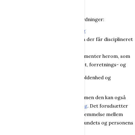
Disciplinering
Ordet disciplin har egentlig tre betydninger:
om discipliner, f. eks under et
fag
om
undervisning
- en
discipel
, en der får disciplineret
undervisning
om
orden
(og disciplin), og reglementer herom, som
den kendes fra skolen, samfundet, forretnings- og
Disciplinering er også øvelse i vedholdenhed og
udholdenhed.
Disciplin kan fremkaldes ved
tvang
, men den kan også
være udtryk for en selvvalgt
holdning
. Det forudsætter
imidlertid en fuldstændig overensstemmelse mellem
omgivelsernes, gruppens eller samfundets og personens
ønsker og mål.