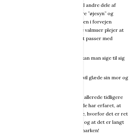
”rød”, sender den beskeden videre til andre dele af
hjernen, som tager beskeden i nøjere ”øjesyn” og
sammenkobler f.eks. beskeden med en i forvejen
eksisterende viden om, hvilken farve valmuer plejer at
have, hvor de plejer at vokse, om det passer med
årstiden osv. osv.
Når alt dette så at sige er ”sanset”, kan man sige til sig
selv, at - ”det var det”!
Det kan være at det lille barn gerne vil glæde sin mor og
derfor plukker en buket valmuer.
Det kan være, at et større barn, der allerede tidligere
har prøvet at plukke valmuer, allerede har erfaret, at
sådan en buket ikke holder ret længe, hvorfor det er ret
omsonst at slæbe blomsterne hjem, og at det er langt
bedre at lade dem stå og pynte på marken!