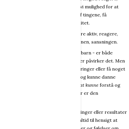
udføre projekter. Når vi sanser, får vi mulighed for at
mærke os selv og verden, finde ud af tingene, få
erkendelse og derved opnå en identitet.
Adfærd er at handle og agere, at være aktiv, reagere,
"gøre noget" - på basis af perceptionen, sansningen.
Det enkelte menneske - det enkelte barn - er både
ubevidst og bevidst om de sanser, der påvirker det. Men
det er længslen efter at finde forklaringer eller få noget
opfyldt - at finde de
universelle love
og kunne danne
nogle
almene generaliseringer, samt at kunne
forstå og
forklare
enkeltstående hændelser
, der er den
bagvedliggende urkraft.
En bestemt adfærd, bestemte handlinger eller resultater
og konsekvenser af handlinger har altid til hensigt at
vække andres opmærksomhed, tanker og følelser om