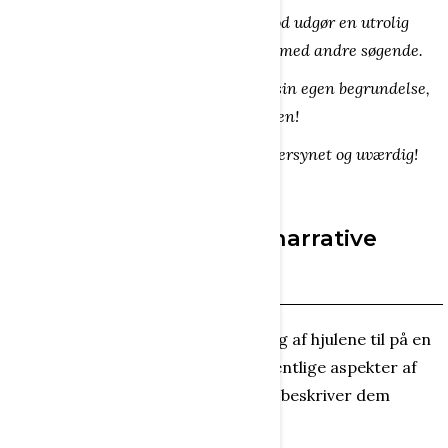
føles som en spændetrøje, men derimod udgør en utrolig
mulighed for åben og nysgerrig dialog med andre søgende.
Dannelse hører livet til og er givetvis sin egen begrundelse,
ligesom kunsten, glæden og kærligheden!
Dannelse er afkaldet på at være snæversynet og uværdig!
Hjulene - Jørn Martins narrative
modeller
I sine bøger benytter Jørn Martin sig af hjulene til på en
komprimeret måde at skitsere væsentlige aspekter af
børnenes liv i videste forstand. Han beskriver dem
således: