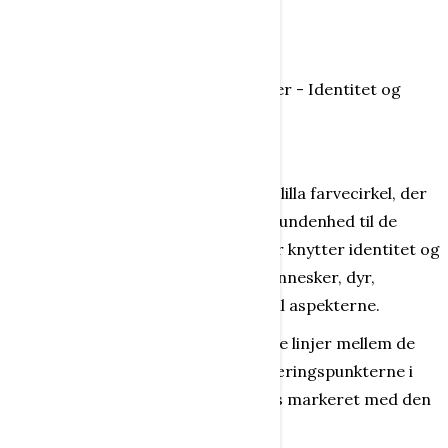
Hjulenes kerne
En kort gennemgang:
Kernen i ethvert hjul/kugle/model er - Identitet og
Adfærd.
Markeret med blåt og rødt .
Kernen er markeret med en kraftig lilla farvecirkel, der
skal illustrere en kommunikativ forbundenhed til de
dannelsesroller og -elementer - der knytter identitet og
adfærd til samværet med andre mennesker, dyr,
redskaber systemer og natur - og til aspekterne.
De kraftigt optrukne, kommunikative linjer mellem de
forskellige punkter i hjulet, samt skæringspunkterne i
kommunikationslinjerne er ligeledes markeret med den
lilla farve.