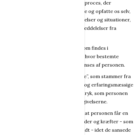
Perception er - det forløb eller den proces, der
medfører, at vi kommer til at opdage og opfatte os selv,
andre mennesker, genstande, hændelser og situationer,
ord og begreber samt alle mulige meddelelser fra
omgivelserne.
Perception er - selve opfattelsen, som findes i
bevidstheden i nøjagtigt det øjeblik, hvor bestemte
følelsesindtryk m.m. tilføres eller sanses af personen.
Desuden er perception en ”oplevelse”, som stammer fra
personens følelsesmæssige, tanke- og erfaringsmæssige
bearbejdning af alle de sansede indtryk, som personen
får og har fået i kontakten med omgivelserne.
Generelt medfører oplevelser altid, at personen får en
erkendelse af nye skabende muligheder og kræfter - som
endnu ikke helt er opdaget og erkendt - idet de sansede