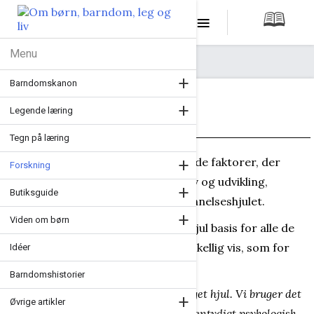
≡
🕮
Forside
/
Forskning og metoder
/
Videnshjulene
/
Dannelseshjulet
Menu
+
Barndomskanon
+
Dannelseshjulet
Legende læring
Tegn på læring
+
I Steenholds
Barndomskanon
er alle de faktorer, der
Forskning
indgår som grundlag for et barns liv og udvikling,
+
Butiksguide
sammenfattet i denne oversigt: Dannelseshjulet.
+
Viden om børn
Som tidligere nævnt danner dette hjul basis for alle de
andre “hjul" og benyttes på vidt forskellig vis, som for
Idéer
eksempel:
Barndomshistorier
I vores børnehave har hvert barn sit eget hjul. Vi bruger det
+
Øvrige artikler
til samtaler om barnet. Hjulet er ikke entydigt psykologisk,