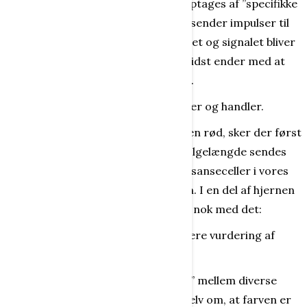
Tegn og signaler fra omverdenen optages af ”specifikke
og specielle” sanseorganer, som så sender impulser til
bestemte dele af hjernen, hvor tegnet og signalet bliver
bearbejdet og behandlet, så det til sidst ender med at
gøre os bevidste om dette eller hint.
På den baggrund reagerer vi - agerer og handler.
Hvis en valmue f. eks udsender farven rød, sker der først
det, at lysbølger med en bestemt bølgelængde sendes
ind i vores øje og dér stimulerer de sanseceller i vores
nethinde, der giver signal til hjernen. I en del af hjernen
bliver signalet registreret, men ikke nok med det:
Vores hjerne foretager også en nøjere vurdering af
signalet!
Når den efter en del ”mødeaktivitet” mellem diverse
nerveceller er blevet enig med sig selv om, at farven er