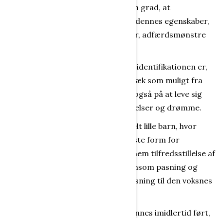
helt ind i en anden person i en sådan grad, at
vedkommende nærmest overtager dennes egenskaber,
opfattelser, holdninger, synspunkter, adfærdsmønstre
og attituder.
Det første aspekt i forbindelse med identifikationen er,
at personen overtager så mange træk som muligt fra
den anden - men personen prøver også på at leve sig
helt ind i den andens handlinger, følelser og drømme.
Det andet aspekt handler om det helt lille barn, hvor
identifikationen sker under den første form for
tilknytning til en af forældrene gennem tilfredsstillelse af
behov, kærlighed, hvile, tryghed, nænsom pasning og
pleje osv. Der sker her også en tilpasning til den voksnes
rolle og magt.
Men den egentlige identifikation dannes imidlertid ført,