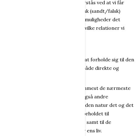
fænomen først sanses, tolkes og forstås ved at vi får
begreb om, hvor konkret og realistisk (sandt/falsk)
fænomenet er, og hvilke potentielle muligheder det
indeholder. Og ved at vi overvejer, hvilke relationer vi
ønsker at have til fænomenet.
At forholde sig
Det enkelte menneske er henvist til at forholde sig til den
nærmeste omgangskreds, der har både direkte og
indirekte betydning.
Det gælder naturligvis først og fremmest de nærmeste
personer i omgangskredsen, men også andre
mennesker, dyr som har betydning, den natur det og det
enkelte menneske er afhængig af, forholdet til
redskaber, deres brug og formåen - samt til de
systemer, der sætter rammerne for ens liv.