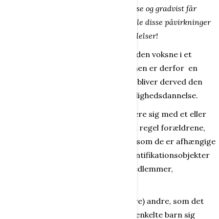
når barnet træder ud af denne symbiose og gradvist får
mulighed for og støtte til at relatere alle disse påvirkninger
til helt egne og personlige tanker og følelser!
Barnet knytter sig altid naturligt til den voksne i et
afhængighedsforhold. Identifikationen er derfor en
"Her er jeg, hvor er du?" proces, og bliver derved den
vigtigste faktor ved barnets personlighedsdannelse.
Barnet får identitet ved at identificere sig med et eller
flere mennesker i dets nærhed, som regel forældrene,
som de beundrer eller ser op til, og som de er afhængige
af. Men der kan også være gode identifikationsobjekter
blandt andre børn, blandt familiemedlemmer,
pædagoger og lærere.
Ved at iagttage og efterligne (imitere) andre, som det
beundrer og holder af, tilegner det enkelte barn sig