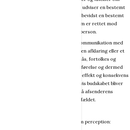
noget bestemt. Den, der handler og udviser en bestemt
adfærd, udtrykker både bevidst og ubevidst en bestemt
intention eller et bestemt ønske, som er rettet mod
noget bestemt eller mod en anden person.
Adfærden bliver dermed tegn i en kommunikation med
et budskab, der har til hensigt at nå en afklaring eller et
bestemt mål. Tegnet skal helst forstås, fortolkes og
derefter føre til en reaktion eller udførelse og dermed
helst få en betydning. Betydningens effekt og konsekvens
kommer naturligvis kun til udtryk, hvis budskabet bliver
forstået og omsat af modtageren på afsenderens
betingelser. Men det er ikke altid tilfældet.
Perception
Jørn Martin skriver underfundigt om perception: