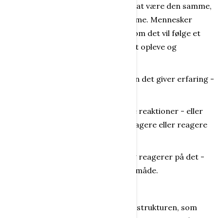
indtryk behøver imidlertid ikke altid at være den samme,
skønt de sansede indtryk er de samme. Mennesker
handler også frit og kan frit vælge, om det vil følge et
mønster eller "prøve nye valg" for at opleve og
eksperimentere med, hvad der sker.
Hvilket naturligvis er risikofyldt, men det giver erfaring -
og oplevelse!
Undertiden kommer der forsinkede reaktioner - eller
personen vælger bevidst at handle, agere eller reagere
på et senere tidspunkt.
Vi sanser, opdager, får ny viden - og reagerer på det -
hver især på vores egen personlige måde.
Ethvert menneske er unikt!
Adfærd knytter sig til personlighedsstrukturen, som