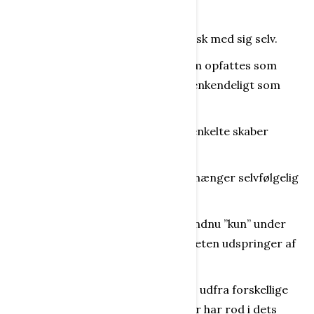
Identitet
Personlig identitet er at være identisk med sig selv.
Med andre ord: identitet er det, som opfattes som
identisk med en selv og derfor er genkendeligt som
værende ”mig”.
Alle har en livshistorie, der for den enkelte skaber
sammenhæng og mening.
Den kan være kort eller lang. Det afhænger selvfølgelig
af, hvor gammel man er.
Måske er livshistorien hos et barn endnu ”kun” under
opbygning og udvikling, men identiteten udspringer af
selve historien.
Det enkelte menneske kan beskrives udfra forskellige
tilstande og funktioner og roller, der har rod i dets