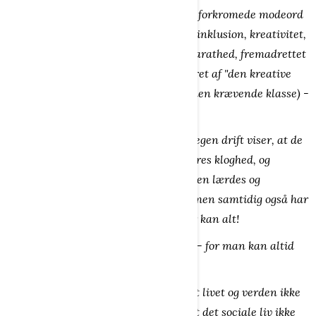
Dannelse kan heller ikke indfanges af forkromede modeord
som "resiliens, målstyring, systemisk, inklusion, kreativitet,
innovation, kompetence, omstillingsparathed, fremadrettet
personlighedsdannelse m.m." formuleret af "den kreative
klasse"- (Jørn Martin kalder den for den krævende klasse) -
og selvhøjtidelige dannelsesapostle
Børn og voksne er dannede, når de af egen drift viser, at de
har mod, vilje og energi til at bruge deres kloghed, og
forstand sammen med andre - ofte uden lærdes og
bedrevidendes overordnede ledelse - men samtidig også har
mod til at erkende, at de ikke ved eller kan alt!
Dannelse er derfor en livslang proces - for man kan altid
lære mere!
Dannelse bygger på den erkendelse, at livet og verden ikke
altid er farlig og aldrig er ligegyldig, at det sociale liv ikke