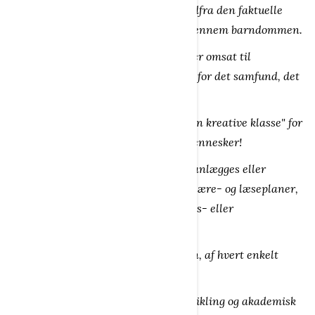
Dannelse udvikles overhovedet ikke udfra den faktuelle
viden, et menneskebarn tilegner sig gennem barndommen.
Den skabes, når barnets klogskab bliver omsat til
livsduelighed, empati og ansvarlighed for det samfund, det
skal leve i som voksen!
Begrebet dannelse er bare skabt af "den kreative klasse" for
at undertrykke ganske almindelige mennesker!
Udvikling af dannelse kan hverken planlægges eller
formgives ud fra samfundets normer, lære- og læseplaner,
opdragelses- eller lærde undervisnings- eller
samfundssystemer.
Dannelse skal indsamles af hvert barn, af hvert enkelt
menneske.
Dannelse er meget mere end bare udvikling og akademisk