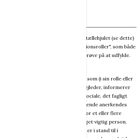
Dannelsesroller
I et af Jørn Martins andre hjul - Fortællehjulet (se dette)
- indgår der en oversigt over "funktionsroller", som både
børn og voksne kan indtage - eller prøve på at udfylde.
Men her nævnes de fem basisroller:
Vejleder/Mester
- er den person, som (i sin rolle eller
sit erhverv) opdrager, hjælper, vejleder, informerer
og rådgiver inden for f.eks. det sociale, det fagligt
eller åndeligt område. Vedkommende anerkendes
som særlig fremragende inden for et eller flere
bestemte område - og er en meget vigtig person.
Organisator
- er den person, der er i stand til i