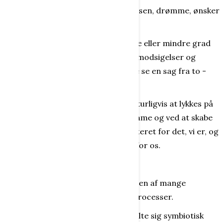
værdier, holdninger, mål for tilværelsen, drømme, ønsker
og forhåbninger.
Den personlige identitet kan i større eller mindre grad
rumme evnen til at kunne leve med modsigelser og
modsætninger, og dermed at kunne se en sag fra to -
eller flere - sider.
Det enkelte menneskes ønske er naturligvis at lykkes på
sin måde, ved at realisere sine drømme og ved at skabe
sit eget liv. Vi ønsker at blive respekteret for det, vi er, og
for de værdier, som betyder noget for os.
Identifikation
- foregår i forbindelse med oplevelsen af mange
situationer, episoder, tilstande og processer.
På baggrund af disse lever den enkelte sig symbiotisk