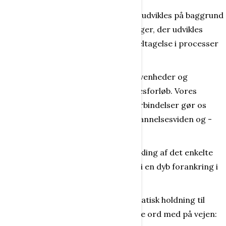
Jørn Martin forklarer, at “dannelse" udvikles på baggrund
af viden, færdigheder og de holdninger, der udvikles
gennem forskellige oplevelser og deltagelse i processer
og forløb
.
Vi gennemlever både tilfældige begivenheder og
tilrettelagte lærings- og opdragelsesforløb. Vores
adfærd og vores sansning i disse forbindelser gør os
herefter i stand til at hente viden, dannelsesviden og -
erfaring.
Hermed skabes grundlaget for udvikling af det enkelte
menneskes personlighedsudvikling, i en dyb forankring i
fællesskaber.
Men ellers har han en yderst pragmatisk holdning til
begrebet og giver begrebet følgende ord med på vejen: