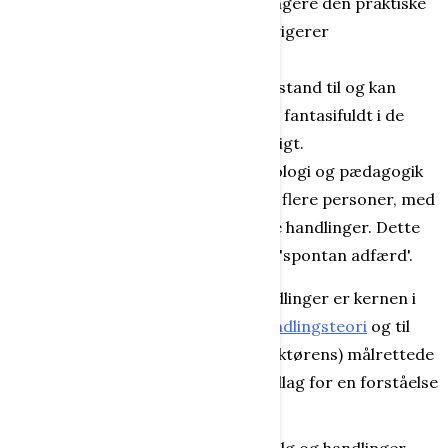
lydhørhed at planlægge og arrangere den praktiske
gennemførelse af forløb eller dirigerer
begivenhederne.
Skaber
- er den person, som er i stand til og kan
handle kreativt eller skabe noget fantasifuldt i de
situationer, hvor det er nødvendigt.
Aktør
- Inden for psykologi, sociologi og pædagogik
fremtræder en person ofte som flere personer, med
hver sine målrettede og bevidste handlinger. Dette
skal ses i modsætning til såkaldt 'spontan adfærd'.
Analyse af aktørers motiver og handlinger er kernen i
anvendelsen af den sociologiske
handlingsteori
og til
beskrivelse af det enkelte individs (aktørens) målrettede
handling. Den danner således grundlag for en forståelse
af samfundet.