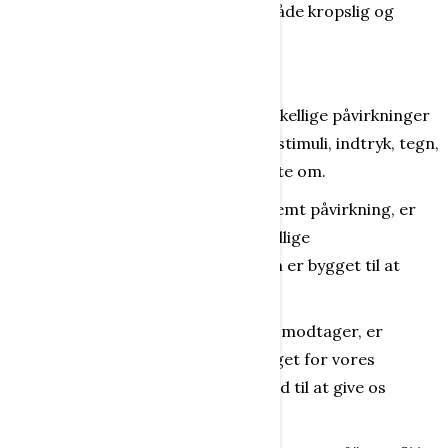
oplevelser også tilfører personen både kropslig og
følelsesmæssig erfaring.
Pludselig ved man hvad man ved!
Vi bombarderes hele tiden med forskellige påvirkninger
udefra, men det er langt fra alle de stimuli, indtryk, tegn,
der rammer os, som vi bliver bevidste om.
Når vi opfatter eller sanser en bestemt påvirkning, er
det, fordi vi som bekendt har forskellige
modtagestationer i vores krop, som er bygget til at
modtage ganske bestemte indtryk.
De stimuli, indtryk, tegn, signaler, vi modtager, er
tilsammen med til at skabe grundlaget for vores
bevidsthed - eller måske rettere med til at give os
orientering i vores verden.