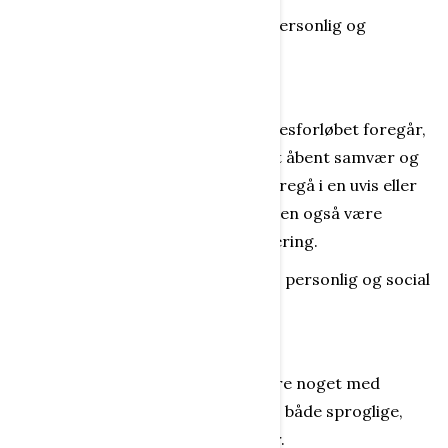
(Disciplinering tilfører især social, personlig og
eksistentiel viden m.m.)
Former
Formerne, hvorunder selve dannelsesforløbet foregår,
kan enten være frie og utvungne i et åbent samvær og
miljø - eller adskilte og isolerede, foregå i en uvis eller
utryg ramme, være uproduktive - men også være
regelbundne og underlagt disciplinering.
(Formerne tilfører især eksistentiel, personlig og social
viden m.m.).
Fremstilling
Er det at gengive, omtale eller skildre noget med
praktiske og anvendelige redskaber, både sproglige,
kunstneriske eller andre virkemidler.