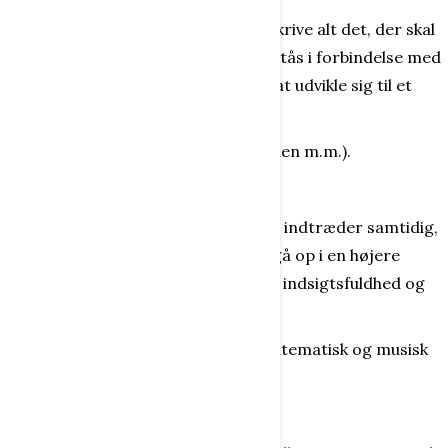
benyttes for at forstå og kunne beskrive alt det, der skal
undersøges, opdages, læres og forstås i forbindelse med
leg og læring, samt hvordan det er at udvikle sig til et
helt menneske.
(Mestring tilfører især personlig viden m.m.).
Samtidighed
Er det at to eller flere begivenheder indtræder samtidig,
så oplevelser og begivenheder kan gå op i en højere
helhed og derved skabe både glæde, indsigtsfuldhed og
bevidsthed.
(Samtidighed tilfører især fysisk, matematisk og musisk
viden m.m.).
Udsagn