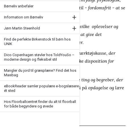
Børneliv anbefaler
men det er et redskab, der kan bruges til - fordomsfrit - at se
+
“det hele barn.
Information om Børneliv
+
Det kan således bruges til at afklare, hvilke oplevelser og
Jørn Martin Steenhold
hvilken erfaring der bedst egner sig til at give det
Find de perfekte Birkenstock til børn hos
pågældende barn gode vækstbetingelser.
UNIK
Dannelseshjulet kan opfattes som en værktøjskasse, der
Dico Copenhagen støvler hos ToldYouSo –
moderne design og fleksibel stil
rummer inspiration til den pædagogiske disposition for
arbejdet med børn.
Mangler du jord til græsplæne? Find det hos
Maxibag
Det henviser de voksne til mange af de ting og begreber, der
eBookReader samler populære e-bogslæsere
skal bringes i spil, for at barnet kan gå på opdagelse og lære
ét sted
nyt.
Hos Floorballcentret finder du alt til floorball
for både begyndere og øvede
Om dannelse