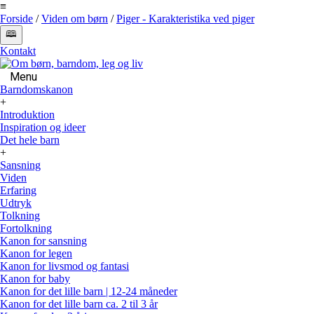
≡
Forside
/
Viden om børn
/
Piger - Karakteristika ved piger
🕮
Kontakt
Menu
Barndomskanon
+
Introduktion
Inspiration og ideer
Det hele barn
+
Sansning
Viden
Erfaring
Udtryk
Tolkning
Fortolkning
Kanon for sansning
Kanon for legen
Kanon for livsmod og fantasi
Kanon for baby
Kanon for det lille barn | 12-24 måneder
Kanon for det lille barn ca. 2 til 3 år