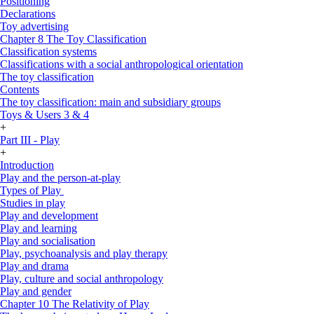
Positioning
Declarations
Toy advertising
Chapter 8 The Toy Classification
Classification systems
Classifications with a social anthropological orientation
The toy classification
Contents
The toy classification: main and subsidiary groups
Toys & Users 3 & 4
+
Part III - Play
+
Introduction
Play and the person-at-play
Types of Play
Studies in play
Play and development
Play and learning
Play and socialisation
Play, psychoanalysis and play therapy
Play and drama
Play, culture and social anthropology
Play and gender
Chapter 10 The Relativity of Play