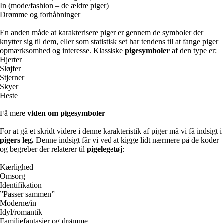
In (mode/fashion – de ældre piger)
Drømme og forhåbninger
En anden måde at karakterisere piger er gennem de symboler der
knytter sig til dem, eller som statistisk set har tendens til at fange piger
opmærksomhed og interesse. Klassiske
pigesymboler
af den type er:
Hjerter
Sløjfer
Stjerner
Skyer
Heste
Få mere
viden om pigesymboler
For at gå et skridt videre i denne karakteristik af piger må vi få indsigt i
pigers leg.
Denne indsigt får vi ved at kigge lidt nærmere på de koder
og begreber der relaterer til
pigelegetøj
:
Kærlighed
Omsorg
Identifikation
”Passer sammen”
Moderne/in
Idyl/romantik
Familiefantasier og drømme