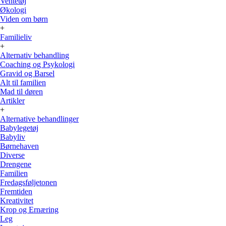
Ventetøj
Økologi
Viden om børn
+
Familieliv
+
Alternativ behandling
Coaching og Psykologi
Gravid og Barsel
Alt til familien
Mad til døren
Artikler
+
Alternative behandlinger
Babylegetøj
Babyliv
Børnehaven
Diverse
Drengene
Familien
Fredagsføljetonen
Fremtiden
Kreativitet
Krop og Ernæring
Leg