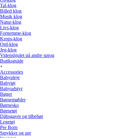
Tal-klog
Billed klog
Musik klog
Natur-klog
Livs-klog
Fornemme-klog
Krops-klog
Ord-klog
Jeg-klog
Videnshjulet på andre sprog
Butiksguide
+
Accessories
Babypleje
Babytøj
Babyudstyr
Bøger
Børnemøbler
Børnesko
Børnetøj
Dåbsgaver og tilbehør
Legetøj
Pre Born
Smykker og ure