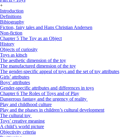
+
Introduction
Definitions
Bibiography
Fiction, fairy tales and Hans Christian Andersen
Non-fiction
Chapter 5 The Toy as an Object
History
Objects of curiosity
Toys as kitsch
The aesthetic dimension of the toy
The manufactured dimension of the toy
The gender-specific appeal of toys and the set of toy attributes
Girls’ attributes
Boys’ attributes
Gender-specific attributes and differences in toys
Chapter 6 The Roles of Toys and of Play
Dangerous fantasy and the urgency of reality
Play and childhood culture
Play and the phases in children’s cultural development
The cultural toy
Toys’ creative meaning
A child’s world picture
Objectivity criteria