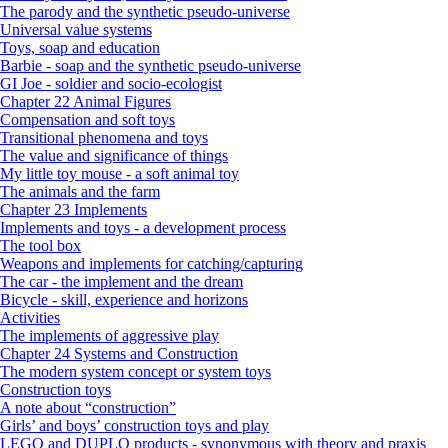
The parody and the synthetic pseudo-universe
Universal value systems
Toys, soap and education
Barbie - soap and the synthetic pseudo-universe
GI Joe - soldier and socio-ecologist
Chapter 22 Animal Figures
Compensation and soft toys
Transitional phenomena and toys
The value and significance of things
My little toy mouse - a soft animal toy
The animals and the farm
Chapter 23 Implements
Implements and toys - a development process
The tool box
Weapons and implements for catching/capturing
The car - the implement and the dream
Bicycle - skill, experience and horizons
Activities
The implements of aggressive play
Chapter 24 Systems and Construction
The modern system concept or system toys
Construction toys
A note about “construction”
Girls’ and boys’ construction toys and play
LEGO and DUPLO products - synonymous with theory and praxis