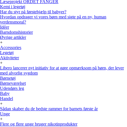
Læseprojekt ORDET FANGER
Kemi i legetøj
Har du styr på førstehjælp til babyer?
Hvordan opdrager vi vores børn med sigte på en ny, human
verdensmoral?
Idéer
Barndomshistorier
Øvrige artikler
+
Accessories
Legetøj
Aktiviteter
+
Libero lancerer nyt initiativ for at gøre opmærksom på børn, der lever
med alvorlig sygdom
Børnetøj
Børneværelset
Udendørs leg
Baby
Handel
+
Sådan skaber du de bedste rammer for barnets første år
Unge
+
Flere og flere unge bruger nikotinprodukter