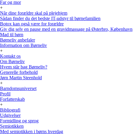
Far og mor
+
Når dine forældre skal på plejehjem
Sådan finder du det bedste IT-udstyr til børnefamilien
Botox kan også være for forældre
Giv dig selv en pause med en gravidmassage på Østerbro, København
Mad til børn
Børneliv anbefaler
Information om Børneliv
+
Kontakt os
Om Børneliv
Hvem står bag Børneliv?
Generelle forbehold
Jørn Martin Steenhold
+
Barndomsuniverset
Profil
Forfatterskab
+
Bibliografi
Udgivelser
Formidling og sprog
Semiotikken
Med semiotikken i børns hverdag