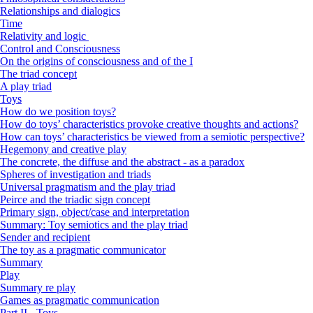
Relationships and dialogics
Time
Relativity and logic
Control and Consciousness
On the origins of consciousness and of the I
The triad concept
A play triad
Toys
How do we position toys?
How do toys’ characteristics provoke creative thoughts and actions?
How can toys’ characteristics be viewed from a semiotic perspective?
Hegemony and creative play
The concrete, the diffuse and the abstract - as a paradox
Spheres of investigation and triads
Universal pragmatism and the play triad
Peirce and the triadic sign concept
Primary sign, object/case and interpretation
Summary: Toy semiotics and the play triad
Sender and recipient
The toy as a pragmatic communicator
Summary
Play
Summary re play
Games as pragmatic communication
Part II - Toys