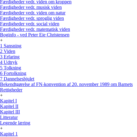
Færdigheder vedr. viden om kroppen
Færdigheder vedr. musisk viden
Færdigheder vedr. viden om natur
Færdigheder vedr. sproglig viden
Færdigheder vedr. social viden
Færdigheder vedr. matematisk viden
Boginfo - ved Peter Eie Christensen
+
1 Sansning
2 Viden
3 Erfaring
4 Udtryk
5 Tolkning
6 Fortolkning
7 Dannelseshjulet
Bekendtgørelse af FN-konvention af 20. november 1989 om Barnets
Rettigheder
+
Kapitel I
Kapitel II
Kapitel III
Litteratur
Legende læring
+
Kapitel 1