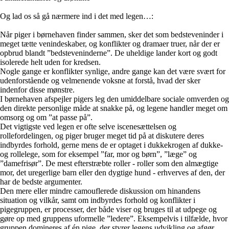
Og lad os så gå nærmere ind i det med legen…:
Når piger i børnehaven finder sammen, sker det som bedsteveninder i
meget tætte venindeskaber, og konflikter og dramaer truer, når der er
opbrud blandt ”bedsteveninderne”. De uheldige lander kort og godt
isolerede helt uden for kredsen.
Nogle gange er konflikter synlige, andre gange kan det være svært for
udenforstående og velmenende voksne at forstå, hvad der sker
indenfor disse mønstre.
I børnehaven afspejler pigers leg den umiddelbare sociale omverden og
den direkte personlige måde at snakke på, og legene handler meget om
omsorg og om ”at passe på”.
Det vigtigste ved legen er ofte selve iscenesættelsen og
rollefordelingen, og piger bruger meget tid på at diskutere deres
indbyrdes forhold, gerne mens de er optaget i dukkekrogen af dukke-
og rollelege, som for eksempel ”far, mor og børn”, ”læge” og
”damefrisør”. De mest efterstræbte roller - roller som den almægtige
mor, det uregerlige barn eller den dygtige hund - erhverves af den, der
har de bedste argumenter.
Den mere eller mindre camouflerede diskussion om hinandens
situation og vilkår, samt om indbyrdes forhold og konflikter i
pigegruppen, er processer, der både viser og bruges til at udpege og
gøre op med gruppens uformelle ”ledere”. Eksempelvis i tilfælde, hvor
gruppen domineres af én pige, der styrer legens udvikling og afgør