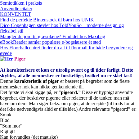
Semiotikken i praksis
Anvendte citater
KONVENTET
Find de perfekte Birkenstock til børn hos UNIK
Dico Copenhagen støvler hos ToldYouSo – moderne design og
fleksibel stil
Mangler du jord til græsplæne? Find det hos Maxibag
eBookReader samler populære e-bogslæsere ét sted
Hos Floorballcentret finder du alt til floorball for både begyndere og
øvede
Piger
At karakterisere et køn er utrolig svært og til tider farligt. Dette
skyldes, at alle mennesker er forskellige, hvilket nu er slået fast!
Denne
karakteristik af piger
er baseret på begreber som de fleste
mennesker nok kan nikke genkendende til.
Det første vi skal kigge på, er ”
pigeord.”
Disse er hyppigt anvendte
begreber, der beskriver pigerne eller relaterer til de tanker, man må
have om dem. Man siger f.eks. om piger, at de er søde (til trods for at
det ikke nødvendigvis altid er tilfældet.) Andre relevante ”pigeord” er:
Smuk
Blød
”Som mor”
Rigtigt!
Kan forvandles (det magiske)