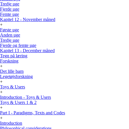
Tredje uge
Fjerde uge
Femte uge
Kapitel 12 - November måned
+
Første uge
Anden uge
Tredje uge
Fjerde og femte uge
Kapitel 13 - December måned
Tegn på læring
Forskning
+
Det lille barn
Legetøjsforskning
+
Toys & Users
+
Introduction - Toys & Users
Toys & Users 1 & 2
+
Part I - Paradigms, Texts and Codes
+
Introduction
Philosophical considerations