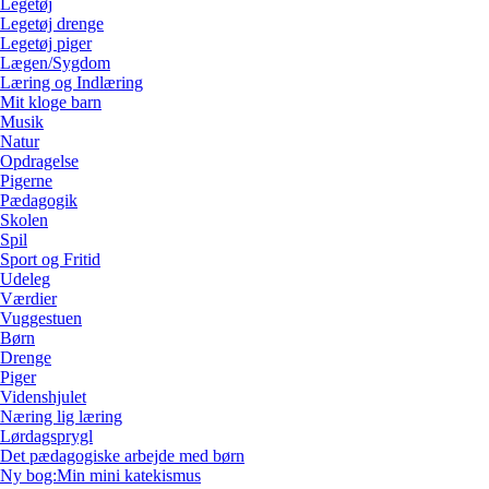
Legetøj
Legetøj drenge
Legetøj piger
Lægen/Sygdom
Læring og Indlæring
Mit kloge barn
Musik
Natur
Opdragelse
Pigerne
Pædagogik
Skolen
Spil
Sport og Fritid
Udeleg
Værdier
Vuggestuen
Børn
Drenge
Piger
Videnshjulet
Næring lig læring
Lørdagsprygl
Det pædagogiske arbejde med børn
Ny bog:Min mini katekismus