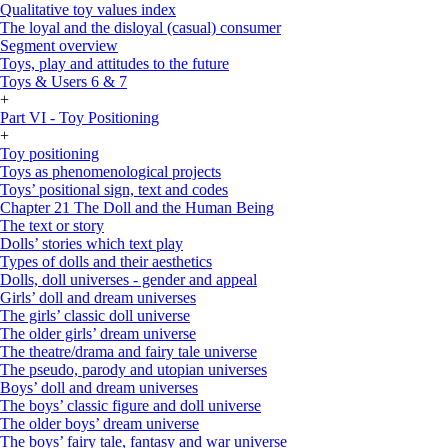
Qualitative toy values index
The loyal and the disloyal (casual) consumer
Segment overview
Toys, play and attitudes to the future
Toys & Users 6 & 7
+
Part VI - Toy Positioning
+
Toy positioning
Toys as phenomenological projects
Toys’ positional sign, text and codes
Chapter 21 The Doll and the Human Being
The text or story
Dolls’ stories which text play
Types of dolls and their aesthetics
Dolls, doll universes - gender and appeal
Girls’ doll and dream universes
The girls’ classic doll universe
The older girls’ dream universe
The theatre/drama and fairy tale universe
The pseudo, parody and utopian universes
Boys’ doll and dream universes
The boys’ classic figure and doll universe
The older boys’ dream universe
The boys’ fairy tale, fantasy and war universe