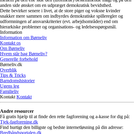
anden side ønsket om en udpræget demokratisk bevidsthed.
Dette bevirker senere i livet, at de store piger og voksne kvinder
snakker mere sammen om indbyrdes demokratiske spilleregler og
udformningen af ansvarskriterier (evt. arbejdsområder) end om
hierarkiske problemer og organisations- og ledelsesspørgsmål.
Information
Information om Børneliv
Kontakt os
Om Børneliv
Hvem står bag Børneliv?
Generelle forbehold
Børneliv.dk
Overblik
Tips & Tricks
Barndomshistorier
Ugens leg
Familieliv
Kontakt
Kontakt
Andre resourcer
Få gratis hjælp til at finde den rette fagforening og a-kasse for dig på:
Tjek-fagforening.dk
Find hurtigt den billigste og bedste internetløsning på din adresse:
Bredbåndsportalen.dk