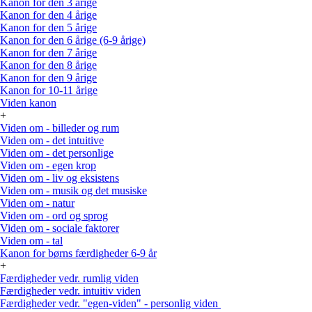
Kanon for den 3 årige
Kanon for den 4 årige
Kanon for den 5 årige
Kanon for den 6 årige (6-9 årige)
Kanon for den 7 årige
Kanon for den 8 årige
Kanon for den 9 årige
Kanon for 10-11 årige
Viden kanon
+
Viden om - billeder og rum
Viden om - det intuitive
Viden om - det personlige
Viden om - egen krop
Viden om - liv og eksistens
Viden om - musik og det musiske
Viden om - natur
Viden om - ord og sprog
Viden om - sociale faktorer
Viden om - tal
Kanon for børns færdigheder 6-9 år
+
Færdigheder vedr. rumlig viden
Færdigheder vedr. intuitiv viden
Færdigheder vedr. "egen-viden" - personlig viden