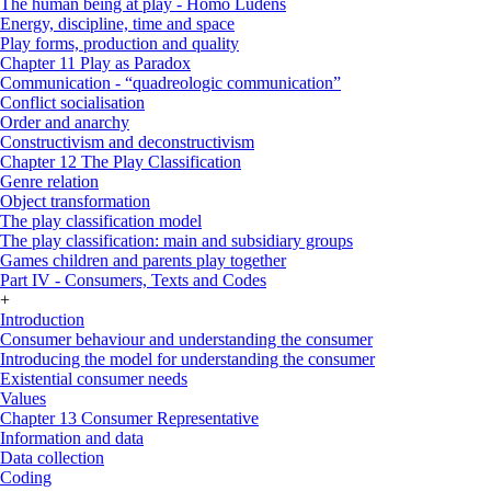
The human being at play - Homo Ludens
Energy, discipline, time and space
Play forms, production and quality
Chapter 11 Play as Paradox
Communication - “quadreologic communication”
Conflict socialisation
Order and anarchy
Constructivism and deconstructivism
Chapter 12 The Play Classification
Genre relation
Object transformation
The play classification model
The play classification: main and subsidiary groups
Games children and parents play together
Part IV - Consumers, Texts and Codes
+
Introduction
Consumer behaviour and understanding the consumer
Introducing the model for understanding the consumer
Existential consumer needs
Values
Chapter 13 Consumer Representative
Information and data
Data collection
Coding