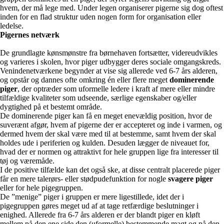
hvem, der må lege med. Under legen organiserer pigerne sig dog oftest
inden for en flad struktur uden nogen form for organisation eller
ledelse.
Pigernes netværk
De grundlagte kønsmønstre fra børnehaven fortsætter, videreudvikles
og varieres i skolen, hvor piger udbygger deres sociale omgangskreds.
Venindenetværkene begynder at vise sig allerede ved 6-7 års alderen,
og opstår og dannes ofte omkring én eller flere meget
dominerende
piger
, der optræder som uformelle ledere i kraft af mere eller mindre
tilfældige kvaliteter som udseende, særlige egenskaber og/eller
dygtighed på et bestemt område.
De dominerende piger kan få en meget enevældig position, hvor de
suverænt afgør, hvem af pigerne der er accepteret og inde i varmen, og
dermed hvem der skal være med til at bestemme, samt hvem der skal
holdes ude i periferien og kulden. Desuden lægger de niveauet for,
hvad der er normen og attraktivt for hele gruppen lige fra interesser til
tøj og væremåde.
I de positive tilfælde kan det også ske, at disse centralt placerede piger
får en mere talerørs- eller stødpudefunktion for nogle
svagere piger
eller for hele pigegruppen.
De ”menige” piger i gruppen er mere ligestillede, idet der i
pigegruppen gøres meget ud af at tage retfærdige beslutninger i
enighed. Allerede fra 6-7 års alderen er der blandt piger en kløft
mellem på den ene side den (uformelle) bestemmende magt og på den