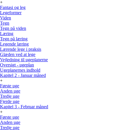
+
Fantasi og leg
Legeformer
Viden
Tegn
Tegn på viden
Læring
Tegn på læring
Legende læring
Lærende lege i praksis
Glæden ved at lege
Vejledning til ugeplanerne
Oversigt - ugeplan
Ugeplanernes indhold
Kapitel 2 - Januar måned
+
Første uge
Anden uge
Tredje uge
Fjerde uge
Kapitel 3 - Februar måned
+
Første uge
Anden uge
Tredje uge