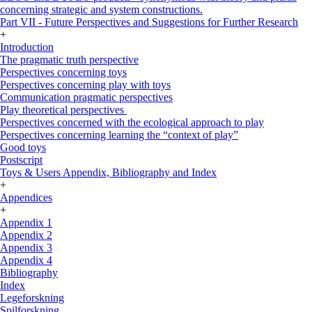
concerning strategic and system constructions.
Part VII - Future Perspectives and Suggestions for Further Research
+
Introduction
The pragmatic truth perspective
Perspectives concerning toys
Perspectives concerning play with toys
Communication pragmatic perspectives
Play theoretical perspectives
Perspectives concerned with the ecological approach to play
Perspectives concerning learning the “context of play”
Good toys
Postscript
Toys & Users Appendix, Bibliography and Index
+
Appendices
+
Appendix 1
Appendix 2
Appendix 3
Appendix 4
Bibliography
Index
Legeforskning
Spilforskning