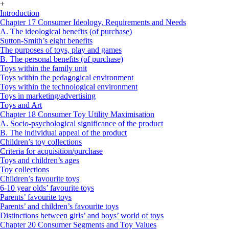
+
Introduction
Chapter 17 Consumer Ideology, Requirements and Needs
A. The ideological benefits (of purchase)
Sutton-Smith’s eight benefits
The purposes of toys, play and games
B. The personal benefits (of purchase)
Toys within the family unit
Toys within the pedagogical environment
Toys within the technological environment
Toys in marketing/advertising
Toys and Art
Chapter 18 Consumer Toy Utility Maximisation
A. Socio-psychological significance of the product
B. The individual appeal of the product
Children’s toy collections
Criteria for acquisition/purchase
Toys and children’s ages
Toy collections
Children’s favourite toys
6-10 year olds’ favourite toys
Parents’ favourite toys
Parents’ and children’s favourite toys
Distinctions between girls’ and boys’ world of toys
Chapter 20 Consumer Segments and Toy Values