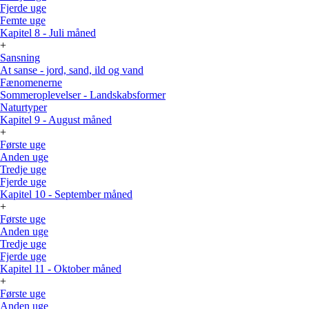
Fjerde uge
Femte uge
Kapitel 8 - Juli måned
+
Sansning
At sanse - jord, sand, ild og vand
Fænomenerne
Sommeroplevelser - Landskabsformer
Naturtyper
Kapitel 9 - August måned
+
Første uge
Anden uge
Tredje uge
Fjerde uge
Kapitel 10 - September måned
+
Første uge
Anden uge
Tredje uge
Fjerde uge
Kapitel 11 - Oktober måned
+
Første uge
Anden uge