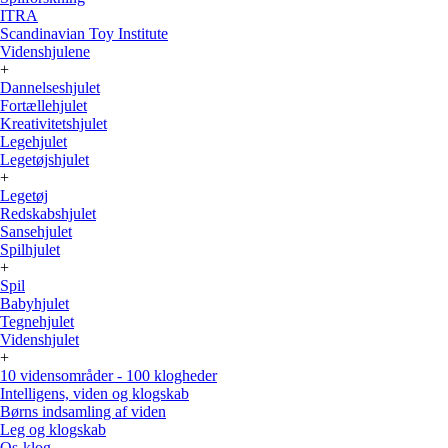
ITRA
Scandinavian Toy Institute
Videnshjulene
+
Dannelseshjulet
Fortællehjulet
Kreativitetshjulet
Legehjulet
Legetøjshjulet
+
Legetøj
Redskabshjulet
Sansehjulet
Spilhjulet
+
Spil
Babyhjulet
Tegnehjulet
Videnshjulet
+
10 vidensområder - 100 klogheder
Intelligens, viden og klogskab
Børns indsamling af viden
Leg og klogskab
Os-klog