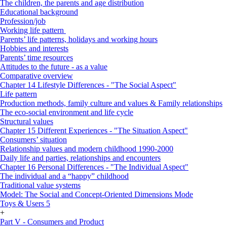
The children, the parents and age distribution
Educational background
Profession/job
Working life pattern
Parents’ life patterns, holidays and working hours
Hobbies and interests
Parents’ time resources
Attitudes to the future - as a value
Comparative overview
Chapter 14 Lifestyle Differences - "The Social Aspect"
Life pattern
Production methods, family culture and values & Family relationships
The eco-social environment and life cycle
Structural values
Chapter 15 Different Experiences - "The Situation Aspect"
Consumers’ situation
Relationship values and modern childhood 1990-2000
Daily life and parties, relationships and encounters
Chapter 16 Personal Differences - "The Individual Aspect"
The individual and a “happy” childhood
Traditional value systems
Model: The Social and Concept-Oriented Dimensions Mode
Toys & Users 5
+
Part V - Consumers and Product